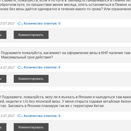
 Скажите, пожалуйста, если я по пути в Таиланд останавливался в Пекине без
я обратном пути, по прошествии менее месяца, опять остановиться в Пекине н
ение без визы даётся однократно в течении какого-то срока? Или ограничени
23.07.2017
Количество ответов: 0
ы
Комментировать
 Подскажите пожалуйста, как влияет на оформление визы в КНР наличие та
 Максимальный срок действия?
16.07.2017
Количество ответов: 0
ы
Комментировать
! Подскажите, пожалуйста, могу ли я въехать в Японию и находиться там како
ей, неделю и т.п) без японской визы. У меня открыта годовая китайская бизне
итае. Заезжать в Японию планирую так же с территории Китая.
13.07.2017
Количество ответов: 0
ы
Комментировать