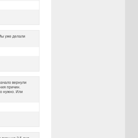
Мы уже делали
начало вернули
ния причин.
го нужно. Или