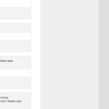
олжна вам
получу
итае? Какие при