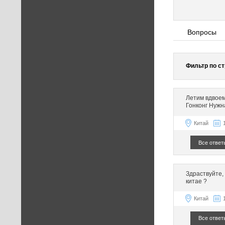
Вопросы
Фильтр по ст
Летим вдвоем
Гонконг Нужн
Китай
Все ответ
Здраствуйте,
китае ?
Китай
Все ответ