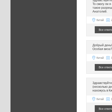
Здравствуйте!
То смогу ли 
такое разреш
Анатолий.
Китай
Все ответ
Добрый день!
Особая виза?
Китай
Все ответ
Здравствуйте
(несколько дн
нахожусь в К
Китай
Все ответ