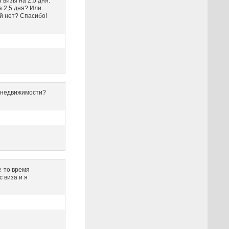
 визы на 2,5 дня.
а 2,5 дня? Или
й нет? Спасибо!
м недвижимости?
е-то время
с виза и я