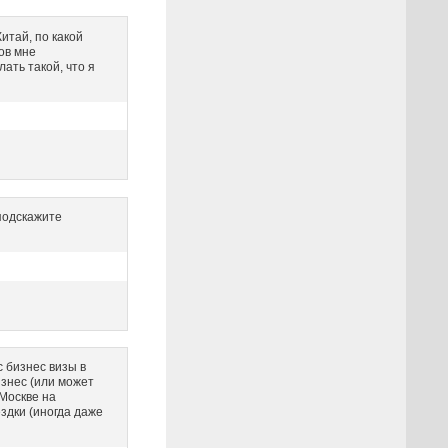
Китай, по какой
ов мне
ать такой, что я
подскажите
с бизнес визы в
изнес (или может
Москве на
здки (иногда даже