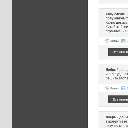
Хочу сделать 
получением т
Какие докуме
Китайской ко
ограничения 
Китай
Все ответ
Добрый день,
июля туда, 1 
решить этот 
Китай
Все ответ
Добрый день!
турагентстве
визу, но мне