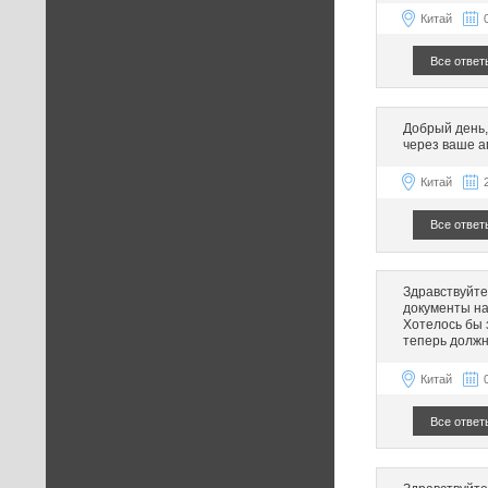
Китай
Все ответ
Добрый день,
через ваше а
Китай
Все ответ
Здравствуйте
документы на
Хотелось бы з
теперь должн
Китай
Все ответ