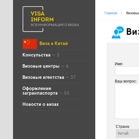
Главная
»
Визовые
Ви
Виза в Китай
Консульства
— 2
Имя:
Визовые центры
— 6
Визовые агентства
— 37
Ваш вопрос:
Оформление
загранпаспорта
— 55
Новости о визах
Страна: