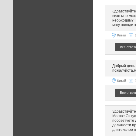
Здравствуйте!
визе мне мож
необходим? Н
могу находит
Китай
Все ответ
Добрый день.
пожалуйста,м
Китай
Все ответ
Здравствуйте,
Москве Ситуа
посоветуете 
должности пр
длительное п