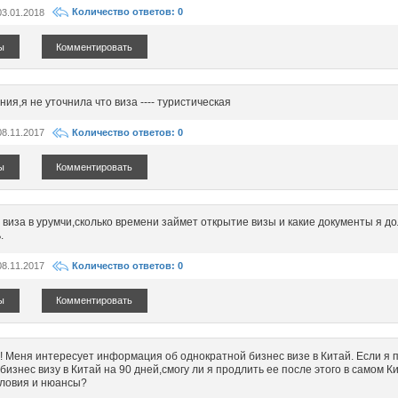
03.01.2018
Количество ответов: 0
ы
Комментировать
ия,я не уточнила что виза ---- туристическая
08.11.2017
Количество ответов: 0
ы
Комментировать
т виза в урумчи,сколько времени займет открытие визы и какие документы я д
.
08.11.2017
Количество ответов: 0
ы
Комментировать
! Меня интересует информация об однократной бизнес визе в Китай. Если я 
бизнес визу в Китай на 90 дней,смогу ли я продлить ее после этого в самом К
словия и нюансы?