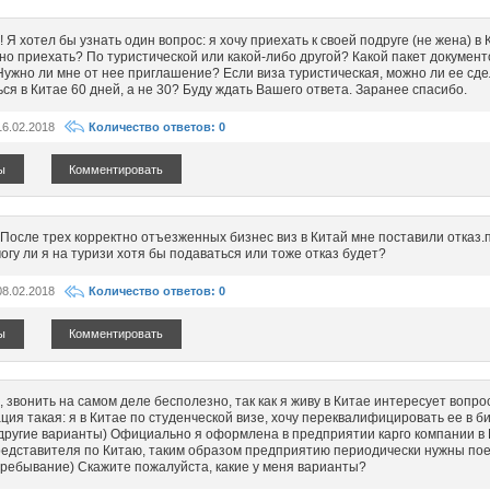
 Я хотел бы узнать один вопрос: я хочу приехать к своей подруге (не жена) в 
но приехать? По туристической или какой-либо другой? Какой пакет документ
ужно ли мне от нее приглашение? Если виза туристическая, можно ли ее сдел
ься в Китае 60 дней, а не 30? Буду ждать Вашего ответа. Заранее спасибо.
16.02.2018
Количество ответов: 0
ы
Комментировать
После трех корректно отъезженных бизнес виз в Китай мне поставили отказ.
огу ли я на туризи хотя бы подаваться или тоже отказ будет?
08.02.2018
Количество ответов: 0
ы
Комментировать
 звонить на самом деле бесполезно, так как я живу в Китае интересует вопро
ция такая: я в Китае по студенческой визе, хочу переквалифицировать ее в б
другие варианты) Официально я оформлена в предприятии карго компании в 
едставителя по Китаю, таким образом предприятию периодически нужны пое
ребывание) Скажите пожалуйста, какие у меня варианты?