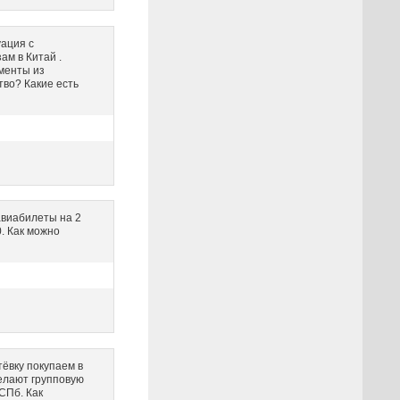
уация с
ам в Китай .
менты из
тво? Какие есть
авиабилеты на 2
0. Как можно
тёвку покупаем в
делают групповую
СПб. Как