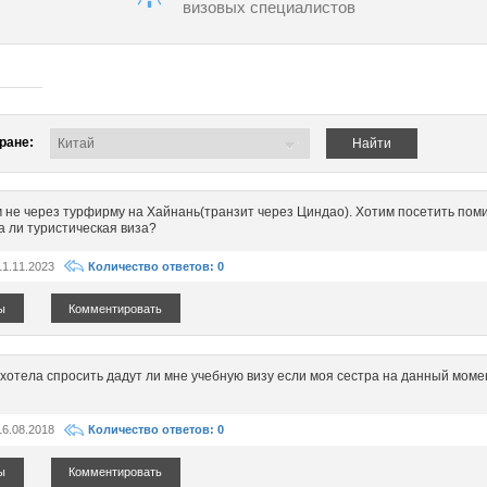
визовых специалистов
ране:
Найти
 не через турфирму на Хайнань(транзит через Циндао). Хотим посетить поми
а ли туристическая виза?
11.11.2023
Количество ответов: 0
ы
Комментировать
 хотела спросить дадут ли мне учебную визу если моя сестра на данный моме
16.08.2018
Количество ответов: 0
ы
Комментировать