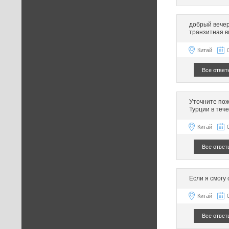
добрый вечер
транзитная в
Китай
Все ответ
Уточните пож
Турции в теч
Китай
Все ответ
Если я смогу 
Китай
Все ответ