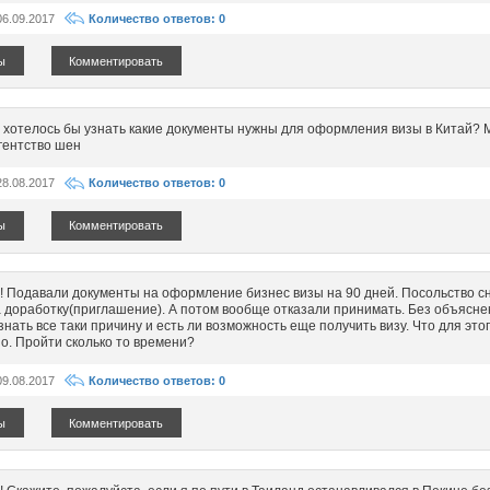
06.09.2017
Количество ответов: 0
ы
Комментировать
 хотелось бы узнать какие документы нужны для оформления визы в Китай? 
гентство шен
28.08.2017
Количество ответов: 0
ы
Комментировать
! Подавали документы на оформление бизнес визы на 90 дней. Посольство с
 доработку(приглашение). А потом вообще отказали принимать. Без объясне
нать все таки причину и есть ли возможность еще получить визу. Что для это
о. Пройти сколько то времени?
09.08.2017
Количество ответов: 0
ы
Комментировать