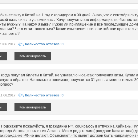
бизнес визу в Китай на 1 год с коридором в 90 дней. Знаю, что с сентября сит
акой визы сильно усложнилась. Хочу получить всю информацию по бизнес виз
нты нужны? На каком языке? Нужно ли приглашение и все последующие доку
мпании? Чего стоит опасаться? Какие изменения ввело китайское правительс
и запреты?
20.06.2017
Количество ответов: 0
ы
Комментировать
 когда покупал билеты в Китай, не узнавал о нюансах получения визы. Купил 
августа обратно. Насколько я понимаю, получается 31 день, а можно только 3
вопрос?
11.06.2017
Количество ответов: 0
ы
Комментировать
 Подскажите пожалуйста, я гражданка РФ, собираюсь в отпуск на Хайнань. Пу
 города Астана, и вылет из Астаны. Моим родителям (граждане Казахстана) 
 как гражданке РФ не делают. Объясняют, что вылет должен быть напрямую из 