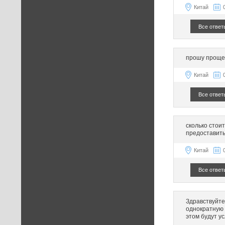
Китай
Все ответ
прошу прощен
Китай
Все ответ
сколько стои
предоставить
Китай
Все ответ
Здравствуйте
однократную 
этом будут у