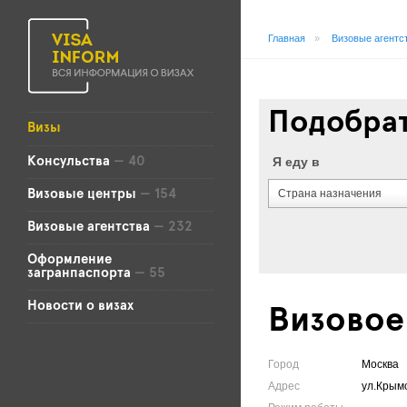
Главная
»
Визовые агентс
Подобрат
Визы
Я еду в
Консульства
— 40
Страна назначения
Визовые центры
— 154
Визовые агентства
— 232
Оформление
загранпаспорта
— 55
Новости о визах
Визовое
Город
Москва
Адрес
ул.Крымс