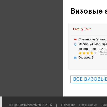
Визовые а
Family Tour
Сретенский бульва
Москва, ул. Мясницка
40, стр. 1, оф. 102-1
Польз
рейтин
Отзывов: 2
ВСЕ ВИЗОВЫЕ
© LightSoft Research 2003-2026
|
О проекте
Связь с нами
Вак