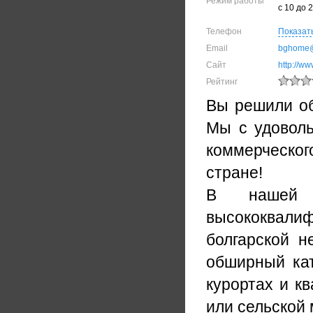
Режим работы
с 10 до 
Телефон
Показат
Email
bghome@
Сайт
http://w
Рейтинг
Вы решили об
Мы с удоволь
коммерческог
стране!
В нашей 
высококвали
болгарской н
обширный кат
курортах и к
или сельской 