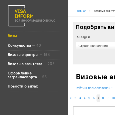
Главная
»
Визовые агентс
Подобрать ви
Визы
Я еду в
Консульства
— 40
Страна назначения
Визовые центры
— 154
Визовые агентства
— 232
Оформление
Визовые а
загранпаспорта
— 55
Новости о визах
Рейтинг пользователей
↑
«
2
3
4
5
6
7
8
9
10