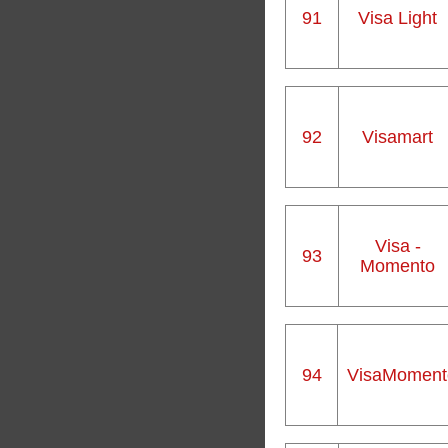
91
Visa Light
92
Visamart
Visa -
93
Momento
94
VisaMoment