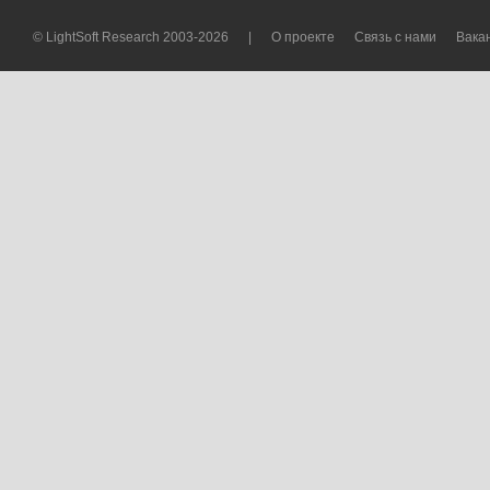
© LightSoft Research 2003-2026
|
О проекте
Связь с нами
Вака