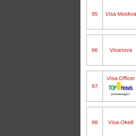
95
Visa Moskv
96
Visanova
Visa-Officer
97
рекомендует
98
Visa-Okей