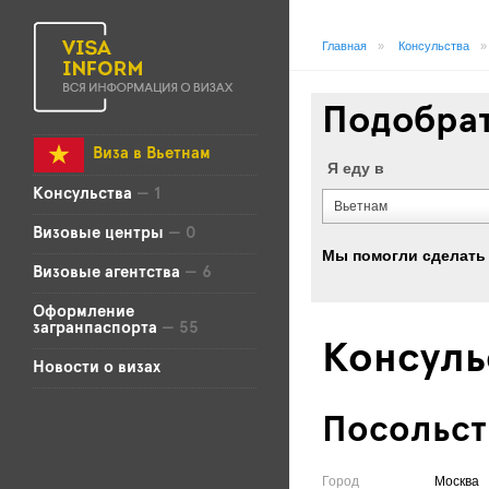
Главная
»
Консульства
»
Подобрат
Виза в Вьетнам
Я еду в
Консульства
— 1
Вьетнам
Визовые центры
— 0
Мы помогли сделать 
Визовые агентства
— 6
Оформление
загранпаспорта
— 55
Консуль
Новости о визах
Посольст
Город
Москва