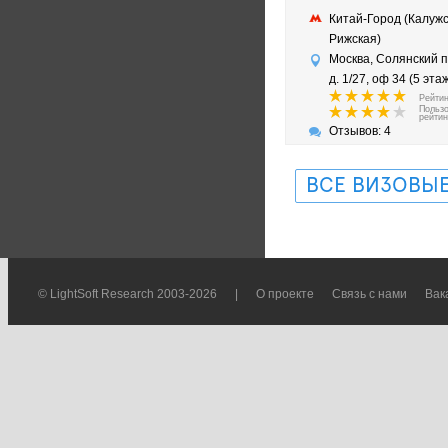
Китай-Город (Калужс
Рижская)
Москва, Солянский п
д. 1/27, оф 34 (5 этаж
Рейтин
Польз
рейтин
Отзывов: 4
ВСЕ ВИЗОВЫЕ
© LightSoft Research 2003-2026
|
О проекте
Связь с нами
Вак