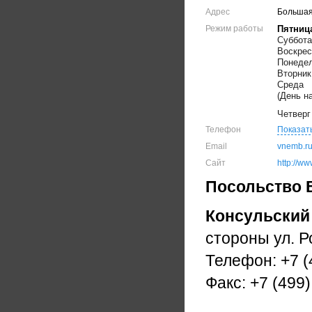
Адрес
Большая 
Режим работы
Пятниц
Суббота
Воскрес
Понеде
Вторник
Среда
(День н
Четверг
Телефон
Показат
Email
vnemb.r
Сайт
http://w
Посольство 
Консульский
стороны ул. 
Телефон: +7 (
Факс: +7 (499