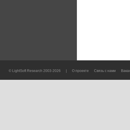
© LightSoft Research 2003-2026
|
О проекте
Связь с нами
Вака