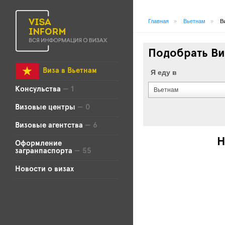
Главная
»
Вьетнам
»
В
Подобрать Ви
Виза в Вьетнам
Я еду в
Консульства
— 1
Вьетнам
Визовые центры
— 0
Визовые агентства
— 6
Н
Оформление
загранпаспорта
— 55
Новости о визах