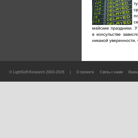
т
с
п
с
майские праздники. 
в консульстве зависл
никакой уверенности, 
© LightSoft Research 2003-2026
|
О проекте
Связь с нами
Вака