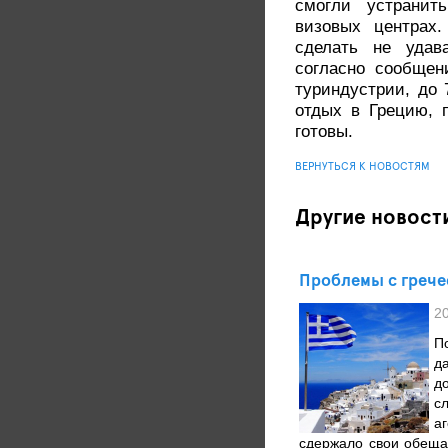
смогли устранит
визовых центрах.
сделать не удав
согласно сообщен
туриндустрии, до 
отдых в Грецию, 
готовы.
ВЕРНУТЬСЯ К НОВОСТЯМ
Другие новост
Проблемы с грече
2
П
д
д
с
а
сдержало свои обеща