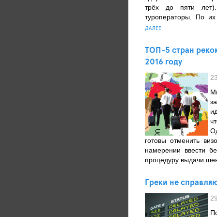
трёх до пяти лет)
туроператоры. По их
ДАЛЕЕ
ТОП-5 стран реко
2016 году
2
М
з
и
ч
О
готовы отменить виз
намерении ввести бе
процедуру выдачи шен
Греки не справля
2
П