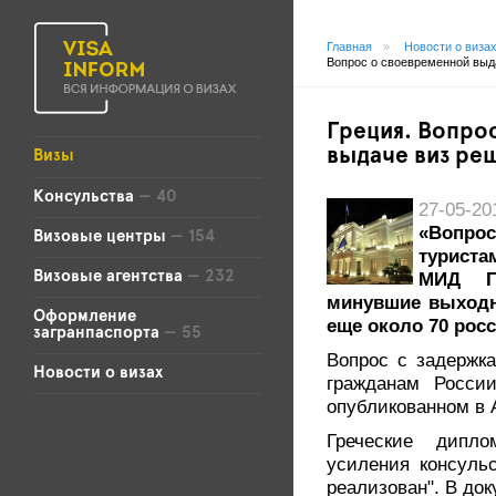
Главная
»
Новости о виза
Вопрос о своевременной выд
Греция. Вопро
выдаче виз ре
Визы
Консульства
— 40
27-05-20
«Вопрос
Визовые центры
— 154
туриста
Визовые агентства
— 232
МИД Г
минувшие выходн
Оформление
еще около 70 росс
загранпаспорта
— 55
Вопрос с задержк
Новости о визах
гражданам Росси
опубликованном в
Греческие дипло
усиления консуль
реализован". В до