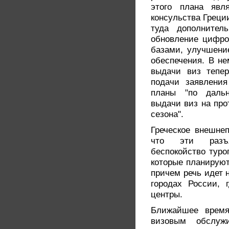
этого плана явля
консульства Греции
туда дополнитель
обновление цифро
базами, улучшени
обеспечения. В не
выдачи виз тепе
подачи заявления
планы "по даль
выдачи виз на про
сезона".
Греческое внешнеп
что эти разъя
беспокойство туро
которые планируют
причем речь идет н
городах России, 
центры.
Ближайшее время
визовым обслужи