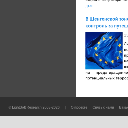
ДАЛЕЕ
​В Шенгенской зо
контроль за путе
1
Л
п
п
н
ш
на предотвращени
потенциальных терро
© LightSoft Research 2003-2026
|
О проекте
Связь с нами
Вака