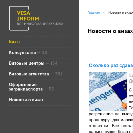
Главная
»
Новости о виза
Новости о визах
Визы
Консульства
— 40
Визовые центры
— 154
Сколько раз сдава
Визовые агентства
— 232
0
Д
Оформление
загранпаспорта
— 55
С
о
Новости о визах
в
Т
разрешение на выезд
процедуру дактилос
отпечатки. Все оста
раньше нужно было пр