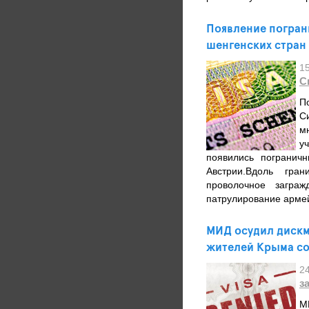
Появление погран
шенгенских стран 
1
С
П
С
м
у
появились погранич
Австрии.Вдоль гра
проволочное заграж
патрулирование арме
МИД осудил диск
жителей Крыма со
2
з
М