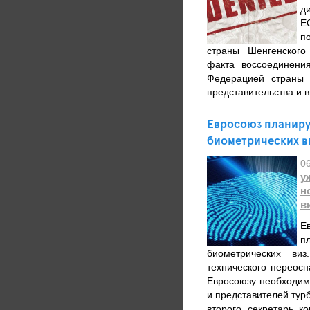
д
Е
п
страны Шенгенского
факта воссоединени
Федерацией страны 
представительства и в
Евросоюз планиру
биометрических в
0
у
н
в
Е
п
биометрических виз
технического переосн
Евросоюзу необходим
и представителей тур
второго секретарь ко