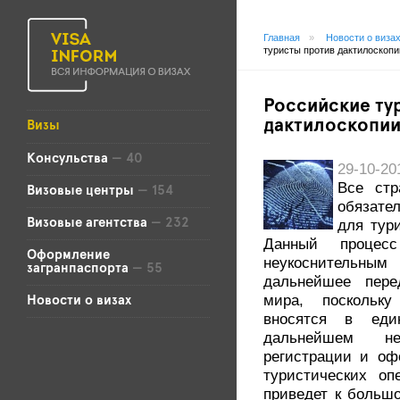
Главная
»
Новости о виза
туристы против дактилоскопи
Российские ту
дактилоскопи
Визы
Консульства
— 40
29-10-2
Все стр
Визовые центры
— 154
обязате
Визовые агентства
— 232
для тур
Данный процес
Оформление
неукоснительн
загранпаспорта
— 55
дальнейшее пере
мира, поскольку
Новости о визах
вносятся в ед
дальнейшем не
регистрации и оф
туристических оп
приведет к больш