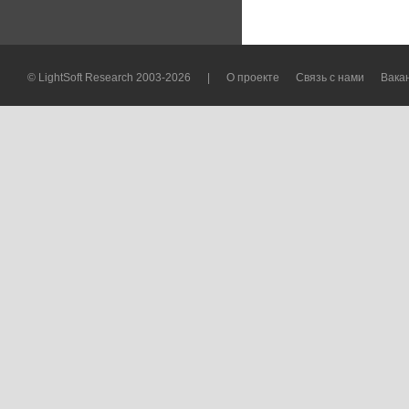
© LightSoft Research 2003-2026
|
О проекте
Связь с нами
Вака