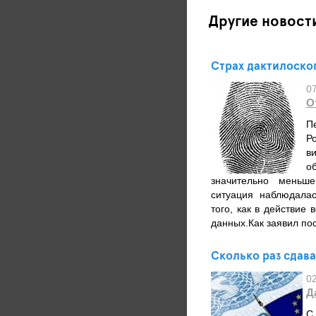
Другие новост
Страх дактилоско
0
О
П
Р
в
о
значительно меньш
ситуация наблюдалас
того, как в действие
данных.Как заявил по
Сколько раз сдава
0
Д
С