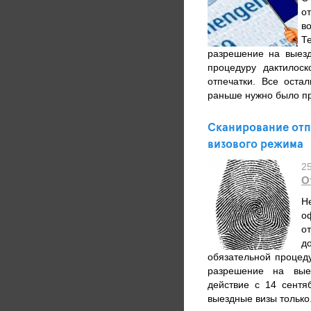
о
в
Т
разрешение на выезд
процедуру дактилос
отпечатки. Все оста
раньше нужно было пр
Сканирование отп
визового режима
2
О
Н
о
о
д
обязательной процед
разрешение на выез
действие с 14 сент
выездные визы только.