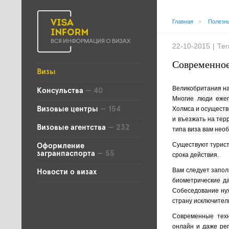
Главная
»
Полезн
22-10-2015
|
Тег
Современное
Визы
Великобритания на
Консульства
— 40
Многие люди ежег
Холмса и осуществ
Визовые центры
— 154
и въезжать на терр
Визовые агентства
— 232
типа виза вам нео
Существуют турист
Оформление
загранпаспорта
— 55
срока действия.
Вам следует запол
Новости о визах
биометрические да
Собеседование нуж
страну исключител
Современные техн
онлайн и даже рег