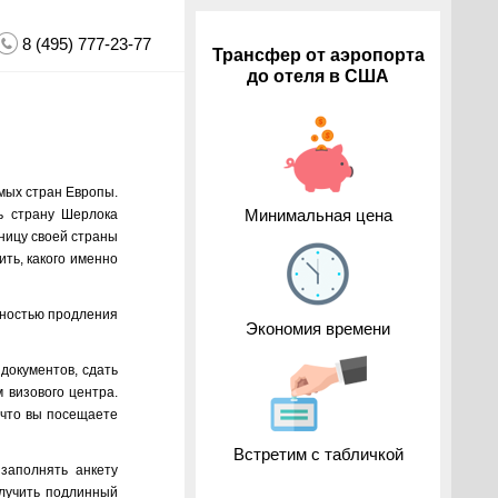
8 (495) 777-23-77
Трансфер от аэропорта
до отеля в США
мых стран Европы.
Минимальная цена
ь страну Шерлока
аницу своей страны
ить, какого именно
жностью продления
Экономия времени
документов, сдать
 визового центра.
, что вы посещаете
Встретим с табличкой
заполнять анкету
олучить подлинный