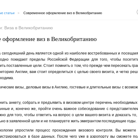
ые статьи
»
Современное оформление виз в Великобританию
и:
Виза в Великобританию
 оформление виз в Великобританию
 сегодняшний день является одной из наиболее востребованных и посещае
одно покидают пределы Российской Федерации для того, чтобы посетит
ить поставленные цели. Стоит помнить о том, что прежде чем пересекать гр
иторию Англии, вам стоит определиться с целью своего визита, и четко реш
бходима.
ические визы, деловые визы в Англию, гостевые и длительные визы с возмо
нить анкету, собрать и предъявить в визовом центре перечень необходимых 
нные и, конечно же, пройти очень важное собеседование с представителем
но для того, чтобы ответить на вопрос о цели вашего визита и доказать то
ьно в заявленной цели и не планируете жить эмигрантом последующие годы.
ологии упростили процесс прохождения визового контроля. Вы можете 
истрироваться в базе данных. После чего уже в аэропорту вы сможете п