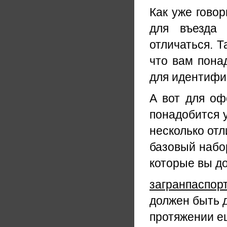
Как уже гово
для въезда 
отличаться. Т
что вам пона
для идентифи
А вот для оф
понадобится 
несколько отл
базовый набо
которые вы д
загранпаспорт
должен быть д
протяжении ещ