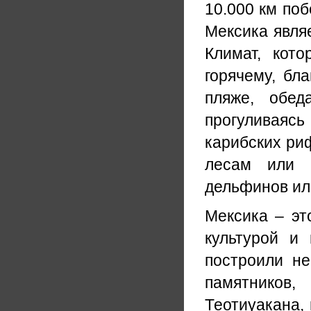
10.000 км по
Мексика явля
Климат, кот
горячему, бл
пляже, обед
прогуливаяс
карибских риф
лесам или 
дельфинов ил
Мексика – эт
культурой и
построили не
памятнико
Теотиуакана,