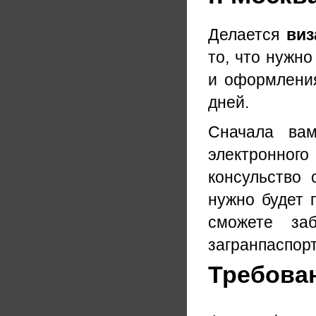
Делается
виз
то, что нужно
и оформления
дней.
Сначала вам
электронног
консульство 
нужно будет 
сможете за
загранпаспорт
Требова