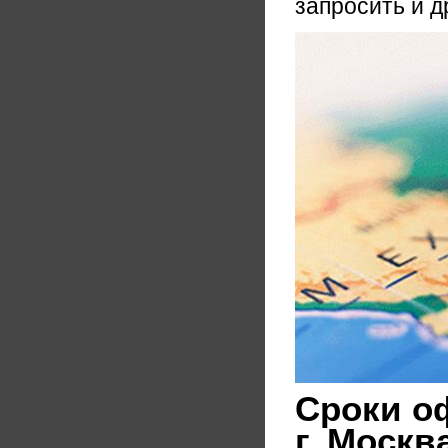
запросить и д
Сроки о
г. Москв