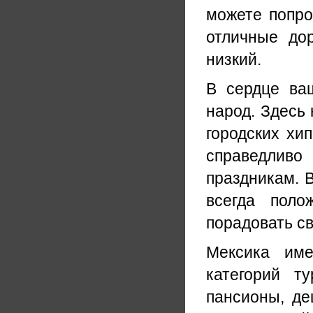
можете попро
отличные до
низкий.
В сердце ваш
народ. Здесь
городских хи
справедливо
праздникам. 
всегда поло
порадовать св
Мексика име
категорий т
пансионы, д