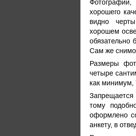
Фотографии,
хорошего кач
видно черты
хорошем осве
обязательно б
Сам же снимо
Размеры фот
четыре сантим
как минимум, 
Запрещается 
тому подобн
оформлено со
анкету, в отв