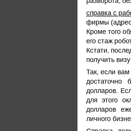
разворота, бе
справка с раб
фирмы (адрес,
Кроме того об
его стаж робо
Кстати, после
получить визу
Так, если вам
достаточно 
долларов. Ес
для этого о
долларов еж
личного бизне
Справка дол