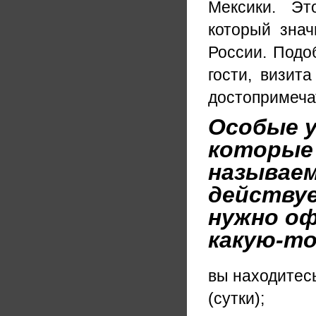
Мексики. Эт
который знач
России. Подоб
гости, визит
достопримеча
Особые у
которые 
называем
действуе
нужно о
какую-то
вы находитесь
(сутки);