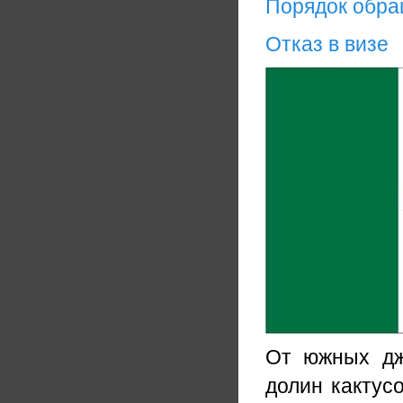
Порядок обр
Отказ в визе
От южных дж
долин кактус