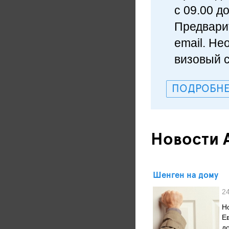
с 09.00 до
Предвари
email. Не
визовый 
ПОДРОБНЕ
Новости 
Шенген на дому
2
Н
Е
д