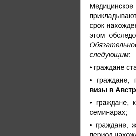
Медицинское 
прикладывают
срок нахожде
этом обследо
Обязательно
следующим
:
• граждане ст
• граждане,
визы в Австр
• граждане, 
семинарах;
• граждане, 
период нахожд