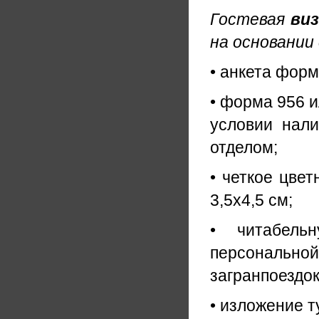
Гостевая
ви
на основании
• анкета форм
• форма 956 и
условии нал
отделом;
• четкое цве
3,5х4,5 см;
• читабель
персональ
загранпоездок
• изложение т