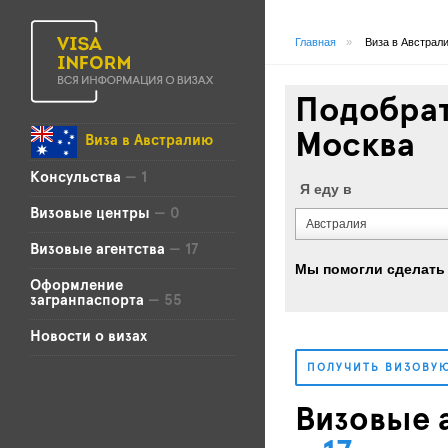
Главная
»
Виза в Австрал
Подобрат
Москва
Виза в Австралию
Консульства
— 1
Я еду в
Визовые центры
— 0
Австралия
Визовые агентства
— 17
Мы помогли сделать
Оформление
загранпаспорта
— 55
Новости о визах
ПОЛУЧИТЬ ВИЗОВУ
Визовые а