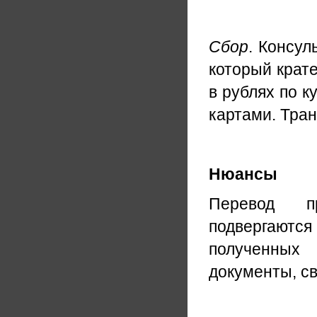
Сбор
. Консул
который крат
в рублях по к
картами. Тра
Нюансы
Перевод пр
подвергаютс
полученных
документы, св