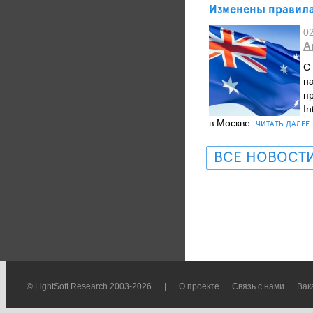
Изменены правила
0
А
C
н
п
I
в Москве.
ЧИТАТЬ ДАЛЕЕ
ВСЕ НОВОСТ
© LightSoft Research 2003-2026
|
О проекте
Связь с нами
Вак