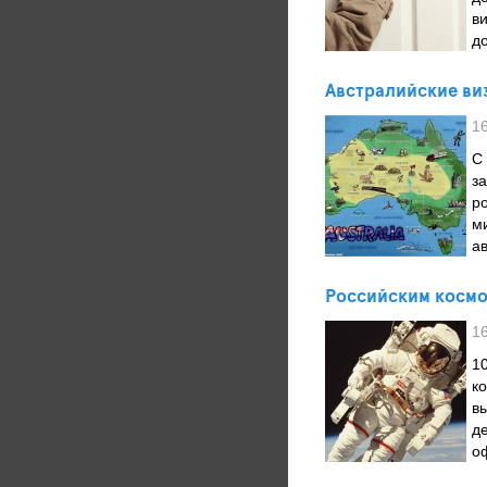
в
д
Австралийские ви
1
С
з
р
м
а
Российским космо
1
1
к
в
д
о