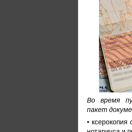
Во время п
пакет докуме
• ксерокопия
нотариуса и п