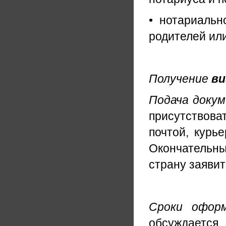
• нотариаль
родителей ил
Получение
ви
Подача доку
присутствоват
почтой, курь
Окончательн
страну заявит
Сроки офор
обсуждается