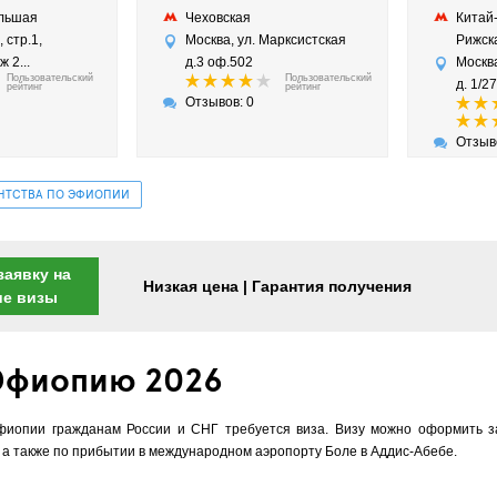
ольшая
Чеховская
Китай
 стр.1,
Москва, ул. Марксистская
Рижс
 2...
д.3 оф.502
Москв
Пользовательский
Пользовательский
д. 1/2
рейтинг
рейтинг
Отзывов: 0
Отзыв
ЕНТСТВА ПО ЭФИОПИИ
заявку на
Низкая цена | Гарантия получения
ие визы
 Эфиопию 2026
иопии гражданам России и СНГ требуется виза. Визу можно оформить з
 а также по прибытии в международном аэропорту Боле в Аддис-Абебе.