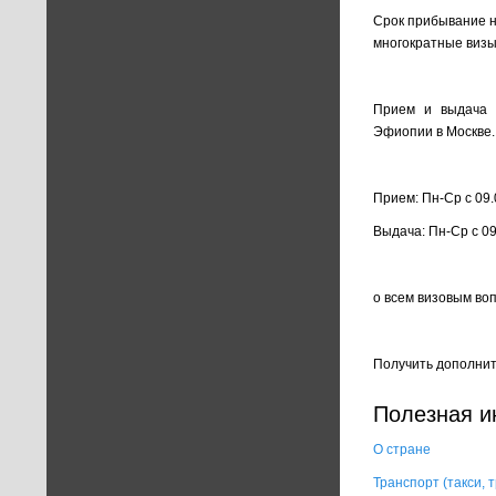
Срок прибывание н
многократные визы
Прием и выдача д
Эфиопии в Москве.
Прием: Пн-Ср с 09.0
Выдача: Пн-Ср с 09.
о всем визовым во
Получить дополни
Полезная 
О стране
Транспорт (такси,