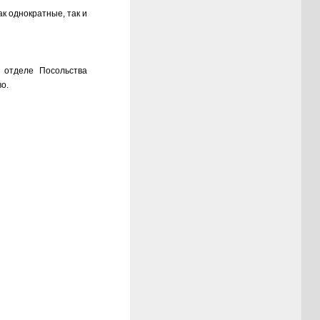
к однократные, так и
 отделе Посольства
о.