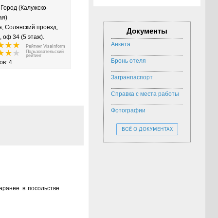
-Город (Калужско-
кая)
а, Солянский проезд,
Документы
7, оф 34 (5 этаж).
Анкета
Рейтинг VisaInform
Пользовательский
рейтинг
Бронь отеля
ов: 4
Загранпаспорт
Справка с места работы
Фотографии
ВСЁ О ДОКУМЕНТАХ
аранее в посольстве