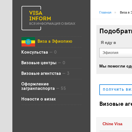
Главная
»
Виза в
Подобрать
Виза в Эфиопию
Я еду в
Консульства
— 0
Эфиопия
Визовые центры
— 0
Мы помогли сд
Визовые агентства
— 3
Оформление
загранпаспорта
— 55
ПОЛУЧИТЬ В
Новости о визах
Визовые аг
Chine Visa