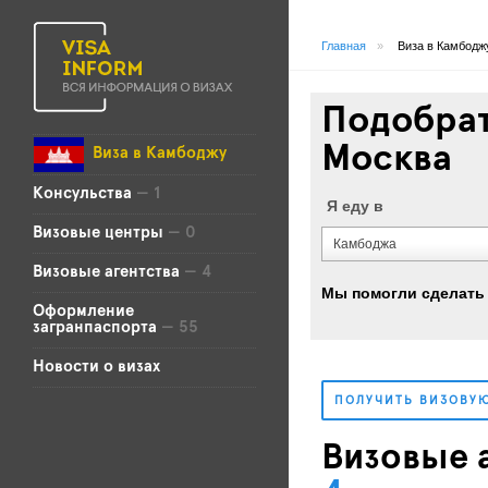
Главная
»
Виза в Камбодж
Подобрат
Москва
Виза в Камбоджу
Консульства
— 1
Я еду в
Визовые центры
— 0
Камбоджа
Визовые агентства
— 4
Мы помогли сделать
Оформление
загранпаспорта
— 55
Новости о визах
ПОЛУЧИТЬ ВИЗОВУ
Визовые 