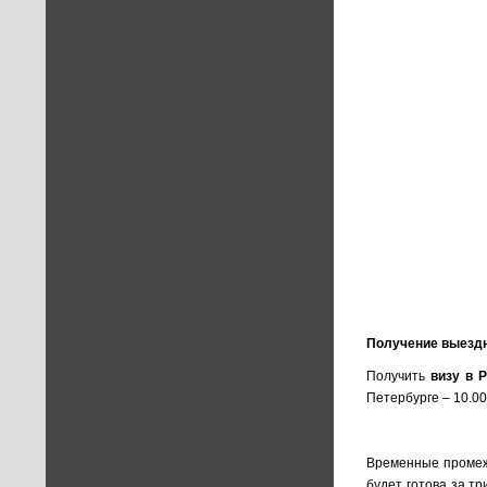
Получение выездн
Получить
визу в 
Петербурге – 10.00
Временные промеж
будет готова за т