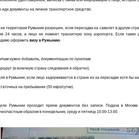
енсионное удостоверение, выписка с банка или информацию о лице, которое с
ы иди документы на личное транспортное средство.
не территории Румынии разрешен, если пересадка на самолет в другую стр
ие 24 часов, а лицо не покинет транзитную зону аэропорта. Если такие 
ходимо оформить
визу в Румынию
.
нтам нужно добавить, документацию по пунктам:
аршрут (в конечную страну следования и обратно);
ля в Румынии, если лицо задерживается в стране из-за пересадки хотя бы на
статочных на пребывание (50 евро/сутки).
деле Румынии проходит прием документов без записи. Подача в Москве
но/частным образом в понедельник, среду и пятницу 10.00-13.00.