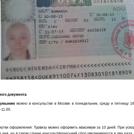
ого документа
Румынию
можно в консульстве в Москве в понедельник, среду и пятницу 16.
-11.00.
утки оформления: Турвизу можно оформить максимум за 10 дней. При уско
ри дня, но в таком случае консульсНюансыкий сбор увеличивается в два раза