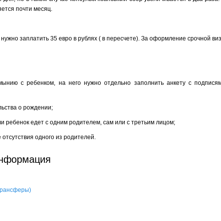
тся почти месяц.
 нужно заплатить 35 евро в рублях ( в пересчете). За оформление срочной виз
мынию с ребенком, на него нужно отдельно заполнить анкету с подпися
льства о рождении;
ли ребенок едет с одним родителем, сам или с третьим лицом;
ае отсутствия одного из родителей.
информация
 трансферы)