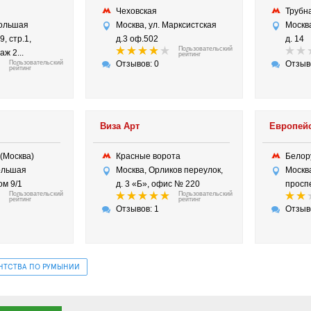
д
Чеховская
Труб
Большая
Москва, ул. Марксистская
Москва
9, стр.1,
д.3 оф.502
д. 14
Пользовательский
аж 2...
рейтинг
Пользовательский
Отзывов: 0
Отзыв
рейтинг
Виза Арт
Европей
 (Москва)
Красные ворота
Белор
ольшая
Москва, Орликов переулок,
Москв
ом 9/1
д. 3 «Б», офис № 220
проспе
Пользовательский
Пользовательский
рейтинг
рейтинг
Отзывов: 1
Отзыв
ЕНТСТВА ПО РУМЫНИИ