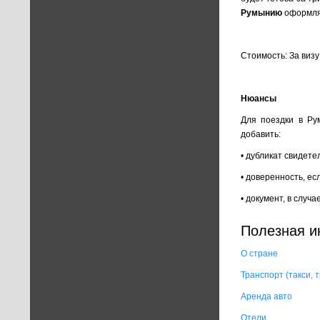
Румынию
оформляе
Стоимость: За визу
Нюансы
Для поездки в Ру
добавить:
• дубликат свидете
• доверенность, ес
• документ, в случ
Полезная 
О стране
Транспорт (такси,
Аренда авто
Отели