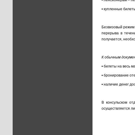
• пенсионерам – п
• купленные билет
Безвизовый режим 
перерыва в течен
получается, необ
К обычным докуме
• билеты на весь м
• бронирование оте
• наличие денег до
В консульском от
осуществляется лич