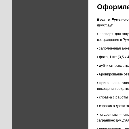
Оформле
Виза в Румынию
пунктам:
• паспорт для заг
возвращения в Рум
• заполненная анке
• фото, 1 шт (3,5 х 4
• дубликат всех ст
• бронирование от
• приглашение ча
посещения родстве
• справка с работ
• справка о достат
• студентам – сп
загранпоездку, дуб