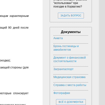
"использован" при
поездке в Хорватию?
ующим характерным
ЗАДАТЬ ВОПРОС
ующий 90 дней после
Документы
Анкета
Бронь гостиницы и
авиабилетов
Документ о финансовой
оездка);
состоятельности
шающей стороны (для
Загранпаспорт
Медицинская страховка
Справка с места работы
Фотографии
 которые спонсирует
ВСЁ О ДОКУМЕНТАХ