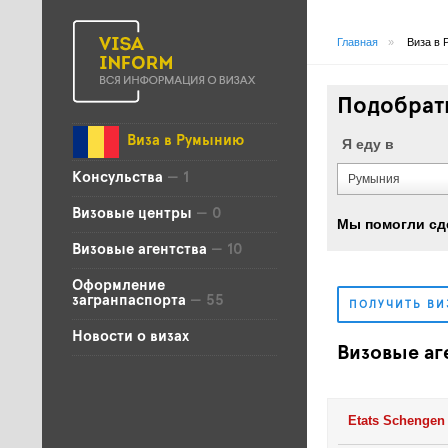
Главная
»
Виза в
Подобрать
Виза в Румынию
Я еду в
Консульства
— 1
Румыния
Визовые центры
— 0
Мы помогли сд
Визовые агентства
— 10
Оформление
загранпаспорта
— 55
ПОЛУЧИТЬ В
Новости о визах
Визовые аг
Etats Schengen