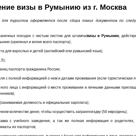
ние визы в Румынию из г. Москва
для туристов оформляется после сбора таких документов по след
раничных поездок с чистым листом для штампа/
визы в Румынию
, действ
ынию (оригинал и копия всего паспорта);
та для взрослых и детей (английский или румынский язык);
,5);
раниц паспорта гражданина России;
еля с полной информацией о нем и датами проживания (если туристическая п
стного лица с информацией о месте проживании и личными данными пригла
нников);
ы (занимаемая должность и официальная зарплата);
очном количестве денег, чтобы осуществить загранпоездку (50 евро/день);
равка с учебного заведения, а так же полная информация о родителях,
ликаты их паспортов;