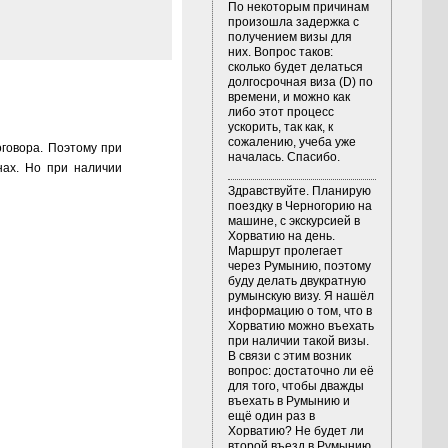
По некоторым причинам
произошла задержка с
получением визы для
них. Вопрос таков:
сколько будет делаться
долгосрочная виза (D) по
времени, и можно как
либо этот процесс
ускорить, так как, к
сожалению, учеба уже
оговора. Поэтому при
началась. Спасибо.
нах. Но при наличии
Здравствуйте. Планирую
поездку в Черногорию на
машине, с экскурсией в
Хорватию на день.
Маршрут пролегает
через Румынию, поэтому
буду делать двукратную
румынскую визу. Я нашёл
информацию о том, что в
Хорватию можно въехать
при наличии такой визы.
В связи с этим возник
вопрос: достаточно ли её
для того, чтобы дважды
въехать в Румынию и
ещё один раз в
Хорватию? Не будет ли
второй въезд в Румынию