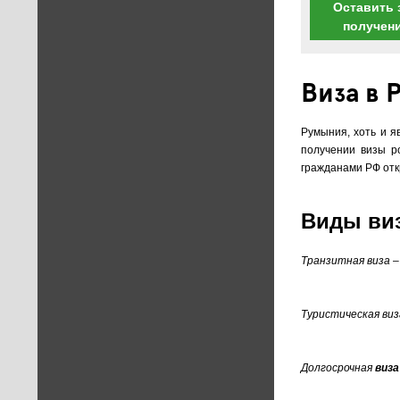
Оставить 
получен
Виза в
Румыния, хоть и я
получении визы р
гражданами РФ отк
Виды виз
Транзитная виза
–
Туристическая виз
Долгосрочная
виза