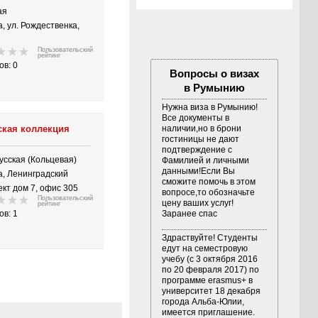
ная
, ул. Рождественка,
Пользовательский
рейтинг
ов: 0
Вопросы о визах
в Румынию
Нужна виза в Румынию!
Все документы в
ская коллекция
наличии,но в брони
гостиницы не дают
подтверждение с
усская (Кольцевая)
Фамилией и личными
данными!Если Вы
а, Ленинградский
сможите помочь в этом
кт дом 7, офис 305
вопросе,то обозначьте
Пользовательский
цену ваших услуг!
рейтинг
ов: 1
Заранее спас
Здраствуйте! Студенты
едут на семестровую
учебу (с 3 октября 2016
по 20 февраля 2017) по
программе erasmus+ в
университет 18 декабря
города Альба-Юлии,
имеется приглашение.