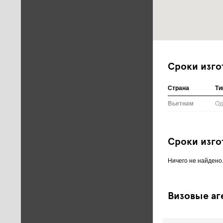
Сроки изго
Страна
Ти
Вьетнам
Од
Сроки изго
Ничего не найдено
Визовые аг