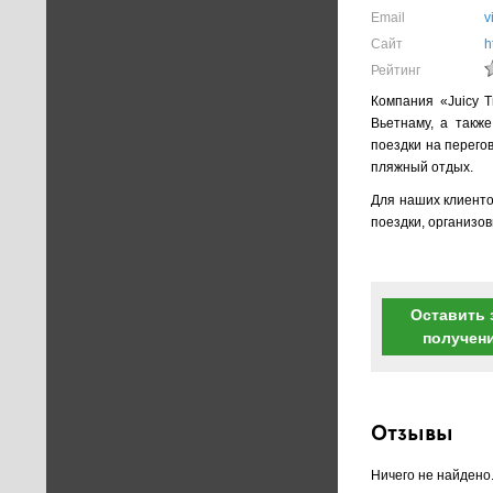
Email
v
Сайт
h
Рейтинг
Компания «Juicy T
Вьетнаму, а такж
поездки на перегов
пляжный отдых.
Для наших клиент
поездки, организо
Оставить 
получен
Отзывы
Ничего не найдено