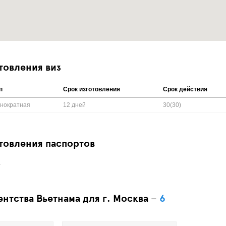
товления виз
п
Срок изготовления
Срок действия
нократная
12 дней
30(30)
товления паспортов
.
ентства Вьетнама для г. Москва
–
6