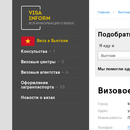
Главная
»
Вьетна
Подобрать
Виза в Вьетнам
Я еду в
Консульства
— 1
Вьетнам
Визовые центры
— 0
Мы помогли сд
Визовые агентства
— 6
Оформление
загранпаспорта
— 55
Визовое
Новости о визах
Город
М
Адрес
у
Режим работы
П
Телефон
П