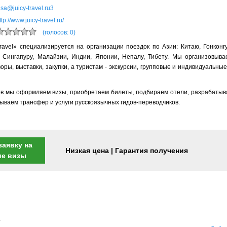
isa@juicy-travel.ru3
ttp://www.juicy-travel.ru/
(голосов: 0)
ravel» специализируется на организации поездок по Азии: Китаю, Гонконг
е Сингапуру, Малайзии, Индии, Японии, Непалу, Тибету. Мы организовыв
оры, выставки, закупки, а туристам - экскурсии, групповые и индивидуальны
ов мы оформляем визы, приобретаем билеты, подбираем отели, разрабаты
вываем трансфер и услуги русскоязычных гидов-переводчиков.
заявку на
Низкая цена | Гарантия получения
ие визы
.