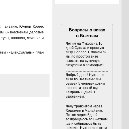
у, Тайваню, Южной Корее,
Вопросы о визах
аем бизнесменам деловые
в Вьетнам
е туры, шоппинг, лечение и
Летим на Фукуок на 16
дней.Сделали простую
визу. Вопрос: Сможем ли
ваем индивидуальный план
мы по простой визе
выехать на суточную
экскурсию в Комбоджи?
Добрый день! Нужна ли
виза во Вьетнам? Мы
семьей 5 человек хотим
провести новый год
Камрань. 8 дней. С
уважением,
Лечу транзитом через
Хошимин в Малайзию.
Потом через 5дней
возвращаюсь во Вьетнам,
где и собираюсь быть
неделю. Нужна ли в этом