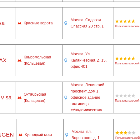
Москва, Садовая-
sa
Красные ворота
Спасская 20 стр. 1
Пользовательский
Москва, Ул.
Комсомольская
AX
Каланчевская, д. 15,
(Кольцевая)
Пользовательский
офис 401
Москва, Ленинский
проспект, дом 1,
Октябрьская
 Visa
офисное здание
(Кольцевая)
Пользовательский
гостиницы
«Академическая»...
Москва, пл.
NGEN
Кузнецкий мост
Воровского, д. 1
Пользовательский