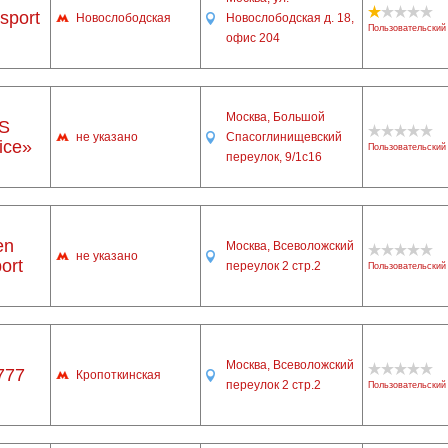
sport
Новослободская
Новослободская д. 18,
Пользовательский
офис 204
Москва, Большой
S
не указано
Спасоглинищевский
ice»
Пользовательский
переулок, 9/1с16
en
Москва, Всеволожский
не указано
ort
переулок 2 стр.2
Пользовательский
Москва, Всеволожский
777
Кропоткинская
переулок 2 стр.2
Пользовательский