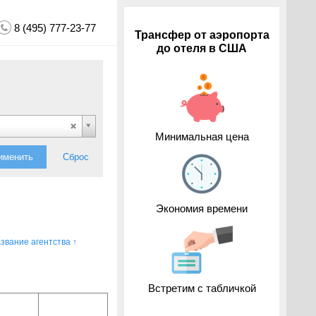
8 (495) 777-23-77
Трансфер от аэропорта
до отеля в США
Минимальная цена
именить
Сброс
Экономия времени
звание агентства
↑
Встретим с табличкой