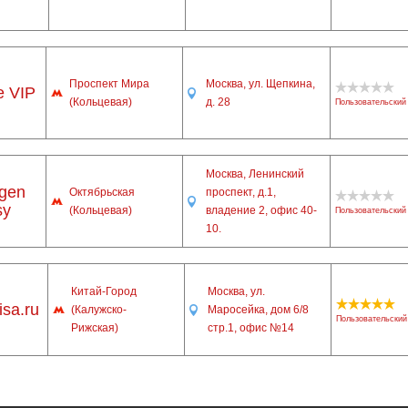
Проспект Мира
Москва, ул. Щепкина,
e VIP
(Кольцевая)
д. 28
Пользовательский
Москва, Ленинский
gen
Октябрьская
проспект, д.1,
sy
(Кольцевая)
владение 2, офис 40-
Пользовательский
10.
Китай-Город
Москва, ул.
isa.ru
(Калужско-
Маросейка, дом 6/8
Пользовательский
Рижская)
стр.1, офис №14