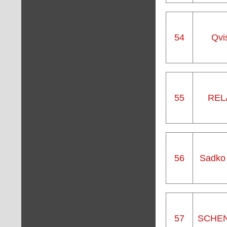
54
Qvi
55
REL
56
Sadko
57
SCHE