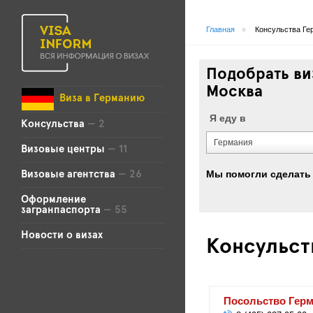
Главная
»
Консульства Ге
Подобрать ви
Москва
Виза в Германию
Я еду в
Консульства
— 2
Германия
Визовые центры
— 11
Мы помогли сделать
Визовые агентства
— 26
Оформление
загранпаспорта
— 55
Новости о визах
Консульст
Посольство Гер