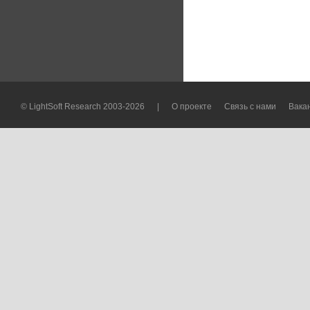
© LightSoft Research 2003-2026
|
О проекте
Связь с нами
Вака