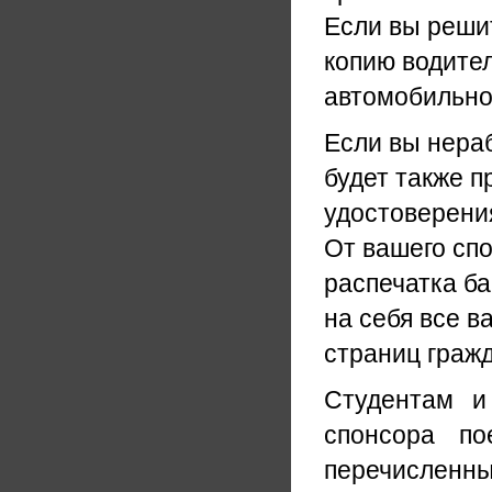
Если вы решит
копию водите
автомобильног
Если вы нера
будет также п
удостоверения
От вашего спо
распечатка ба
на себя все 
страниц гражд
Студентам и
спонсора по
перечислен