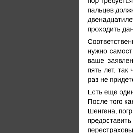
пор требуется
пальцев должн
двенадцатилет
проходить да
Соответствен
нужно самост
ваше заявлен
пять лет, так
раз не придет
Есть еще оди
После того ка
Шенгена, погр
предоставить 
перестраховы