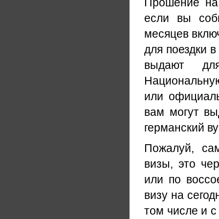
Прошение на 
если вы соб
месяцев включ
для поездки 
выдают для
Национальную
или официаль
вам могут вы
германский ву
Пожалуй, са
визы, это че
или по воссо
визу на сегод
том числе и с