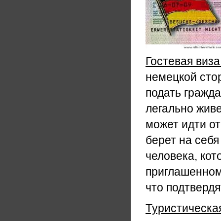
Гостевая виза
немецкой сто
подать гражда
легально жив
может идти о
берет на себя
человека, кот
приглашенному
что подтверд
Туристическая