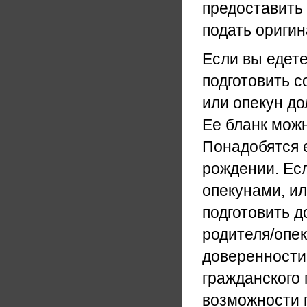
предоставить
подать оригин
Если вы едете
подготовить 
или опекун до
Ее бланк можн
Понадобятся 
рождении. Есл
опекунами, ил
подготовить д
родителя/опек
доверенности
гражданского 
возможности 