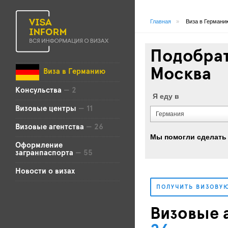
Главная
»
Виза в Германи
Подобрат
Москва
Виза в Германию
Консульства
— 2
Я еду в
Визовые центры
— 11
Германия
Визовые агентства
— 26
Мы помогли сделать
Оформление
загранпаспорта
— 55
Новости о визах
ПОЛУЧИТЬ ВИЗОВУ
Визовые а