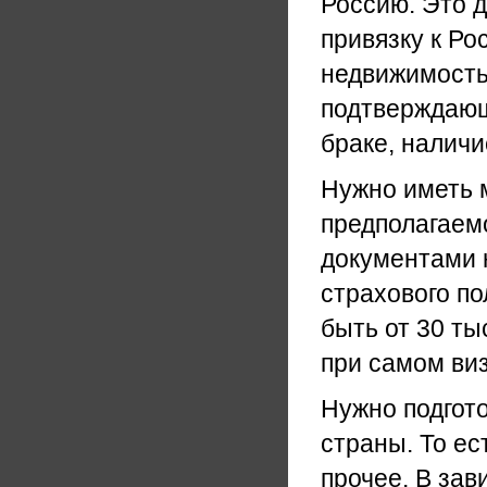
Россию. Это 
привязку к Ро
недвижимость
подтверждающи
браке, наличи
Нужно иметь 
предполагаем
документами н
страхового по
быть от 30 ты
при самом ви
Нужно подгот
страны. То ес
прочее. В зав