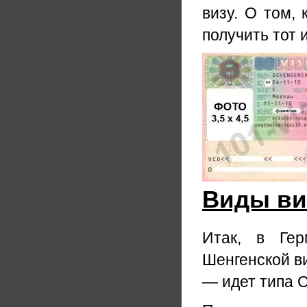
визу. О том,
получить тот 
Виды виз
Итак, в Ге
Шенгенской в
— идет типа С