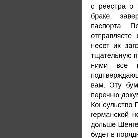
с реестра о 
браке, заве
паспорта. П
отправляете 
несет их заг
тщательную пр
ними все н
подтверждаю
вам. Эту бум
перечню доку
Консульство Г
германской 
дольше Шенге
будет в поряд