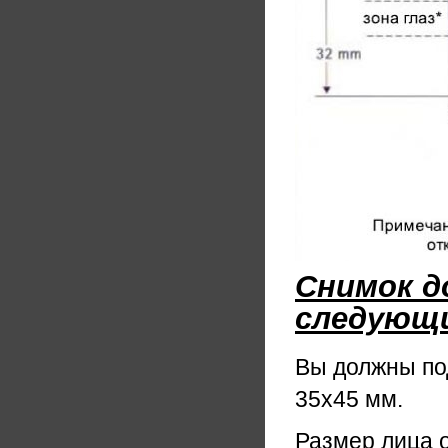
Снимок 
следующи
Вы должны по
35х45 мм.
Размер лица о