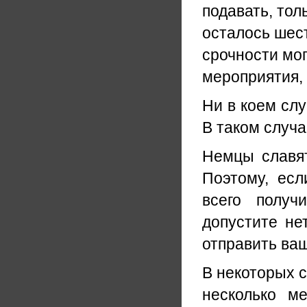
подавать, тол
осталось шес
срочности мог
мероприятия, 
Ни в коем слу
В таком случа
Немцы славят
Поэтому, есл
всего получ
допустите не
отправить ваш
В некоторых 
несколько м