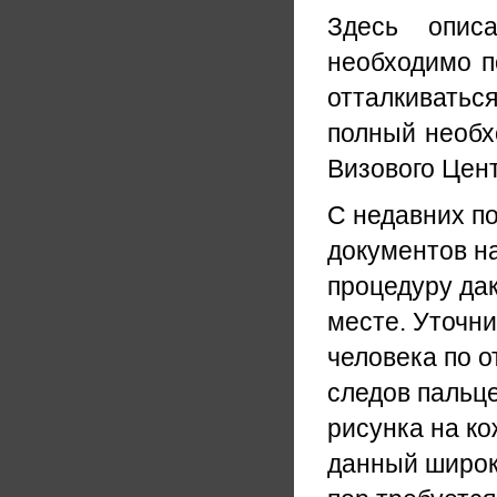
Здесь опис
необходимо п
отталкивать
полный необх
Визового Цен
С недавних по
документов н
процедуру да
месте. Уточни
человека по о
следов пальце
рисунка на ко
данный широк