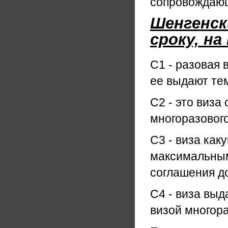
сопровождаю
Шенгенск
сроку, н
С1 - разовая 
ее выдают тем
С2 - это виза
многоразовог
С3 - виза как
максимальным
соглашения до
С4 - виза выд
визой многора