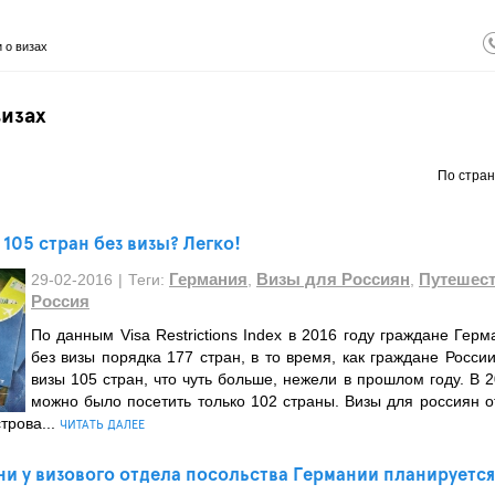
 о визах
визах
По стран
 105 стран без визы? Легко!
Германия
Визы для Россиян
Путешест
29-02-2016
|
Теги:
,
,
Россия
По данным Visa Restrictions Index в 2016 году граждане Герм
без визы порядка 177 стран, в то время, как граждане России
визы 105 стран, что чуть больше, нежели в прошлом году. В 
можно было посетить только 102 страны. Визы для россиян 
трова...
ЧИТАТЬ ДАЛЕЕ
ни у визового отдела посольства Германии планируетс