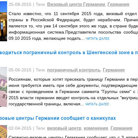
Визовый центр Германии
Германия
25-08-2015
|
Теги:
,
Стало известно, что 11 сентября 2015 года, визовый отдел
страны в Российской Федерации, будет нерабочим. Причи
является то, что уже 14 сентября этого же года, в стране буд
информационная система.Представители посольства сообща
09.10 2015 года, желающие подать...
ЧИТАТЬ ДАЛЕЕ
водиться пограничный контроль в Шенгенской зоне в п
пограничный контроль
Германия
05-06-2015
|
Теги:
,
Россиянам, которые хотят пресекать границу Германии в пе
июня требуется иметь при себе документы, подтверждающие 
связи с проведением в Германии саммита "Группы семи" с
2015 власти германии вводят контроль на отдельных "внутриш
государственной границы, включая...
ЧИТАТЬ ДАЛЕЕ
зовые центры Германии сообщает о каникулах
визовый центр
изменения
Германия
02-04-2015
|
Теги:
,
,
Сервисно-визовые центры Германии сообщает, что с 3 апрел