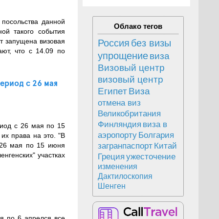
 посольства данной
Облако тегов
ной такого события
ет запущена визовая
Россия
без визы
ют, что с 14.09 по
упрощение
виза
Визовый центр
визовый центр
ериод с 26 мая
Египет
Виза
отмена виз
Великобритания
Финляндия
виза в
риод с 26 мая по 15
аэропорту
Болгария
их права на это. "В
загранпаспорт
Китай
 26 мая по 15 июня
енгенских" участках
Греция
ужесточение
изменения
Дактилоскопия
Шенген
я по 6 апрелся все