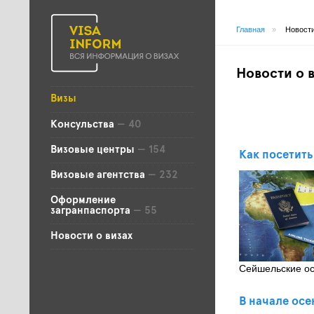
Главная
»
Новости
Новости о 
Визы
Консульства
— 40
Визовые центры
— 154
Как посетить
Визовые агентства
— 232
Оформление
загранпаспорта
— 55
Новости о визах
Сейшельские ос
В начале осе