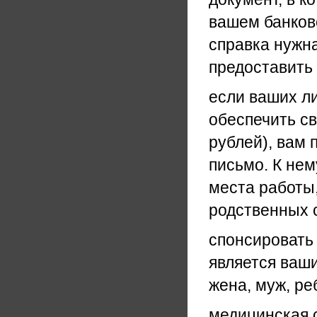
вашем банков
справка нужна
предоставить 
если ваших ли
обеспечить св
рублей), вам
письмо. К нем
места работы,
родственных 
спонсировать
является ваши
жена, муж, ре
медицинская 