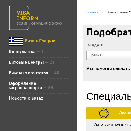
Главная
»
Виза в Грецию 
Подобрат
Виза в Грецию
Я еду в
Консульства
— 1
Греция
Визовые центры
— 21
Мы помогли сделать 
Визовые агентства
— 45
Оформление
загранпаспорта
— 55
Специаль
Новости о визах
Экон
Мы готовим полный па