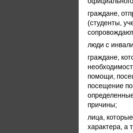
официального
граждане, от
(студенты, уч
сопровождают
люди с инвал
граждане, кот
необходимост
помощи, посе
посещение пох
определенные
причины;
лица, которые
характера, а