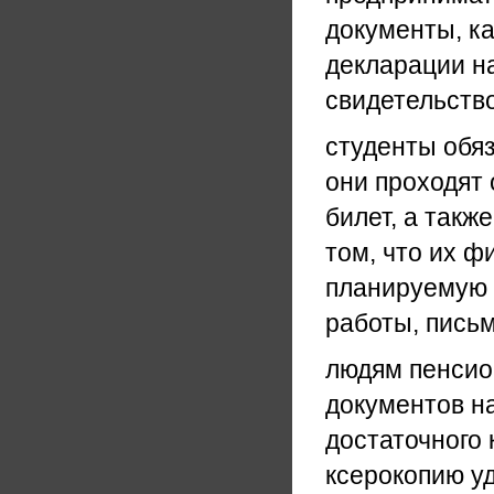
документы, ка
декларации на
свидетельство
студенты обя
они проходят 
билет, а такж
том, что их 
планируемую п
работы, письм
людям пенсио
документов на
достаточного 
ксерокопию у