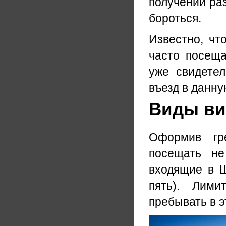
получении раз
бороться.
Известно, чт
часто посеща
уже свидете
въезд в данну
Виды виз
Оформив гре
посещать не
входящие в Ш
пять). Лими
пребывать в э