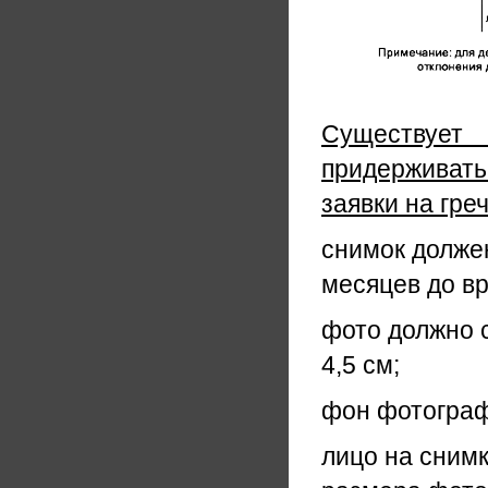
Существует 
придерживат
заявки на гре
снимок должен
месяцев до в
фото должно 
4,5 см;
фон фотограф
лицо на снимк