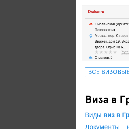
Drakar.ru
Смоленская (Арбатс
Покровская)
Москва, пер. Сивцев
Вражек, дом 19, Вхо
двора. Офис № 6...
Польз
рейтин
Отзывов: 5
ВСЕ ВИЗОВЫЕ
Виза в 
Виды
виз в Г
Документы 