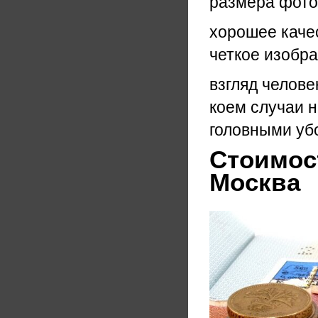
размера фото
хорошее каче
четкое изобра
взгляд челове
коем случаи н
головными уб
Стоимост
Москва