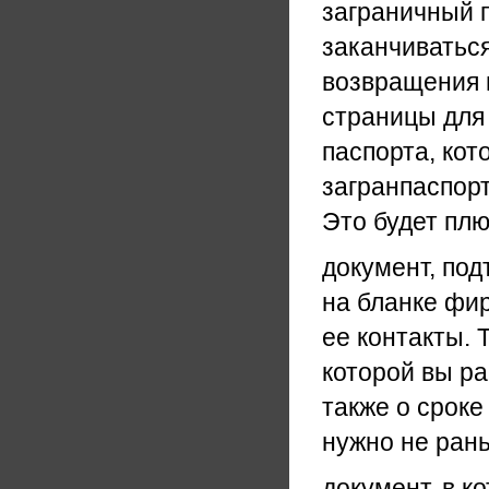
заграничный п
заканчиваться
возвращения и
страницы для
паспорта, кот
загранпаспорт
Это будет плю
документ, по
на бланке фи
ее контакты.
которой вы ра
также о сроке
нужно не рань
документ, в к