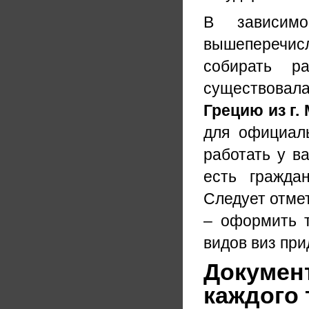
В зависим
вышеперечисл
собирать р
существовал
Грецию из г.
для официал
работать у ва
есть гражда
Следует отмет
– оформить т
видов виз при
Документ
каждого