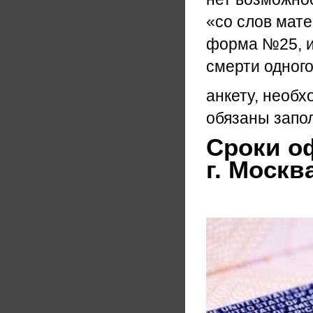
«со слов мате
форма №25, и
смерти одного
анкету, необх
обязаны запол
Сроки о
г. Москв