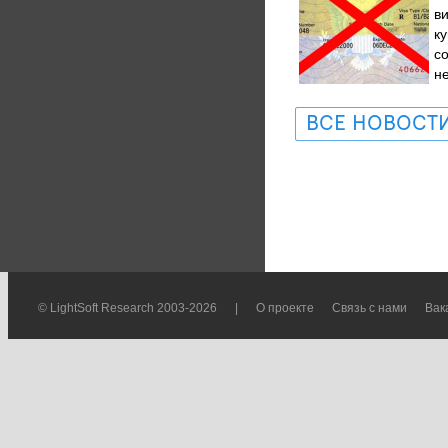
в
к
с
не
ВСЕ НОВОСТ
© LightSoft Research 2003-2026
|
О проекте
Связь с нами
Вак