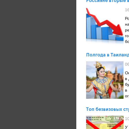
Россияне вторые 
1
Р
н
р
г
б
Полгода в Таиланд
0
О
в
б
в
ог
Топ безвизовых ст
1
У