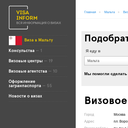
Главная
»
Мальта
»
Виз
Подобрат
Виза в Мальту
Я еду в
Консульства
— 1
Мальта
Визовые центры
— 19
Визовые агентства
— 10
Мы помогли сделать 
Оформление
загранпаспорта
— 55
Новости о визах
Визовое
Город
Москва
Адрес
пл. Воров