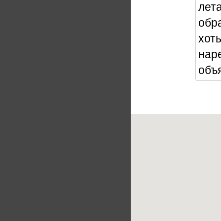
лет
обра
хоть
нар
объ