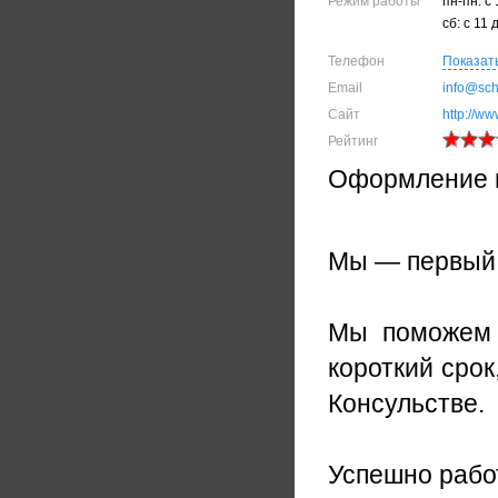
Режим работы
пн-пн: с
сб: с 11 
Телефон
Показат
Email
info@sch
Сайт
http://w
Рейтинг
Оформление в
Мы — первый 
Мы поможем 
короткий срок
Консульстве.
Успешно рабо