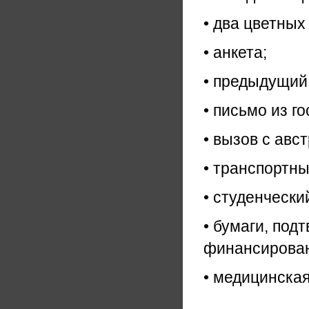
• два цветных
• анкета;
• предыдущий 
• письмо из г
• вызов с авс
• транспортны
• студенчески
• бумаги, по
финансирован
• медицинская