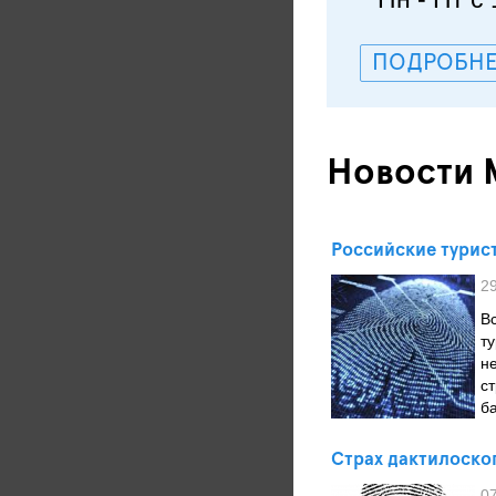
ПОДРОБНЕ
Новости 
Российские турис
2
В
т
н
с
б
Страх дактилоско
0