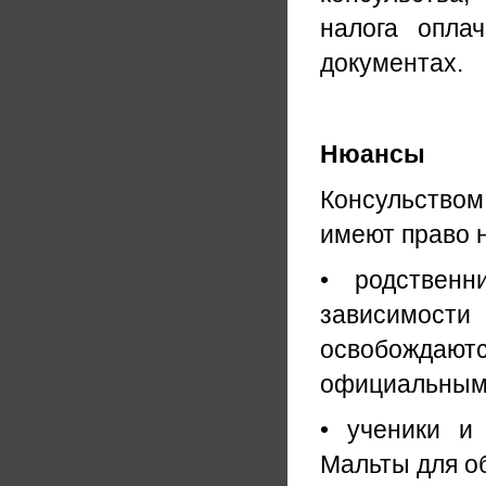
налога опла
документах.
Нюансы
Консульством
имеют право 
• родствен
зависимост
освобождаю
официальным
• ученики и
Мальты для о