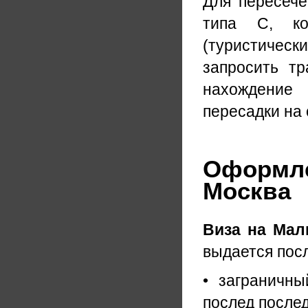
Для пересече
типа С, ко
(туристическ
запросить тр
нахождение
пересадки на 
Оформлен
Москва
Виза на Мал
выдается посл
• заграничны
послед послед