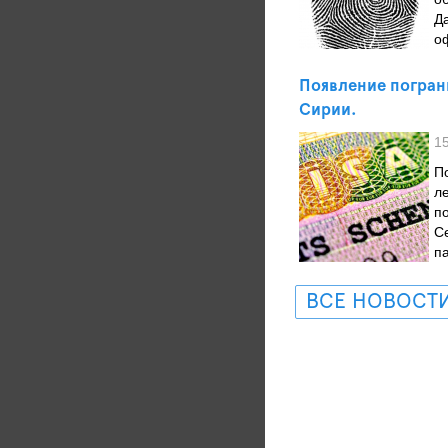
Д
о
Появление пограни
Сирии.
1
П
л
п
С
п
ВСЕ НОВОСТ