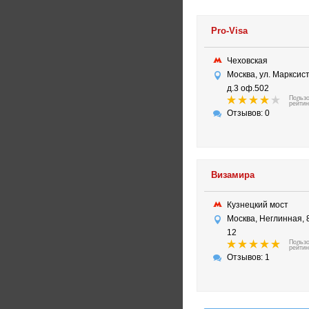
Pro-Visa
Чеховская
Москва, ул. Марксис
д.3 оф.502
Польз
рейтин
Отзывов: 0
Визамира
Кузнецкий мост
Москва, Неглинная, 
12
Польз
рейтин
Отзывов: 1