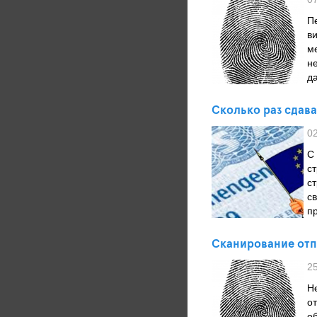
П
в
м
н
д
Сколько раз сдава
0
С
с
с
с
пр
Сканирование отп
2
Н
о
о