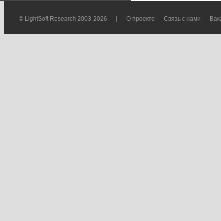
© LightSoft Research 2003-2026
|
О проекте
Связь с нами
Вак