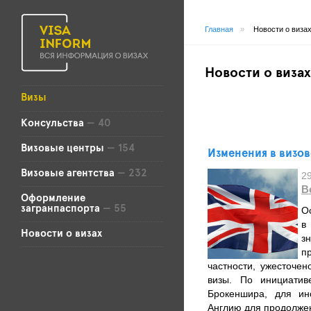
Главная
»
Новости о виза
Новости о визах
Визы
Консульства
— 40
Визовые центры
— 154
Изменения в визо
Визовые агентства
— 232
2
В
Оформление
загранпаспорта
— 55
О
в
Новости о визах
з
п
частности, ужесточе
визы. По инициати
Брокеншира, для ин
Англию для продолжен