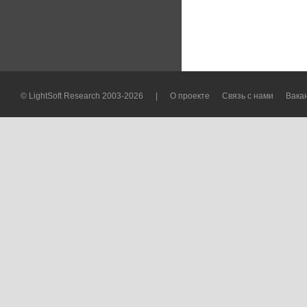
© LightSoft Research 2003-2026
|
О проекте
Связь с нами
Вака