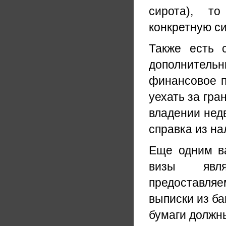
сирота), то
конкретную си
Также есть с
дополнитель
финансовое п
уехать за гра
владении недв
справка из н
Еще одним в
визы явля
предоставл
выписки из ба
бумаги должн