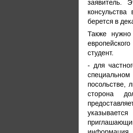
заявитель. 
консульства 
берется в дек
Также нужно
европейског
студент.
- для частно
специальном
посольстве, 
сторона до
предоставля
указываетс
приглашающ
информация.