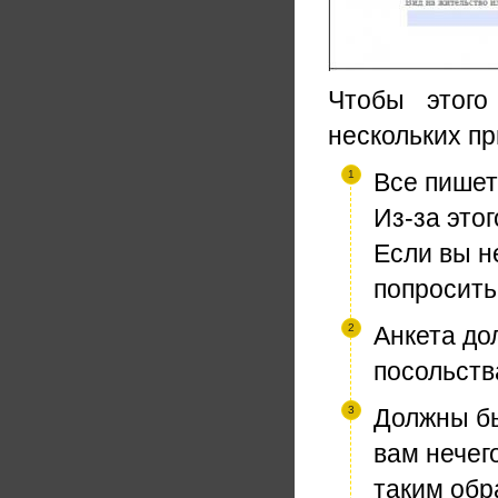
Чтобы этого
нескольких пр
Все пишет
Из-за это
Если вы н
попросить
Анкета до
посольств
Должны бы
вам нечего
таким обр