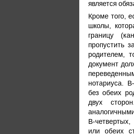
является обя
Кроме того, е
школы, котор
границу (ка
пропустить з
родителем, т
документ дол
переведенным
нотариуса. В
без обеих ро
двух сторо
аналогичными
В-четвертых,
или обеих с