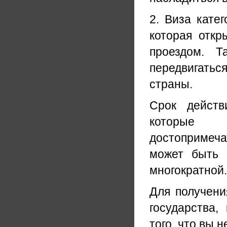
2. Виза кате
которая откр
проездом. Т
передвигатьс
страны.
Срок действ
которые
достопримеча
может быть 
многократной.
Для получени
государства,
того, что вы 