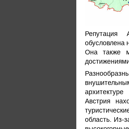
Репутация 
обусловлена н
Она также м
достижениями
Разнообразны
внушитель
архитектуре
Австрия нах
туристическ
область. Из-з
высокогорн