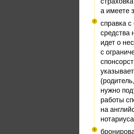
страховка
а имеете 
справка с 
средства 
идет о не
с огранич
спонсорст
указывает
(родитель,
нужно под
работы сп
на англий
нотариуса
бронирова