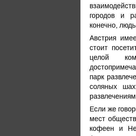
взаимодейст
городов и р
конечно, людь
Австрия име
стоит посети
целой к
достопримеча
парк развлеч
соляных шах
развлечениям
Если же говор
мест обществ
кофеен и He