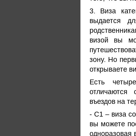
3. Виза кате
выдается дл
родственника
визой вы мо
путешествова
зону. Но перв
открываете ви
Есть четыре
отличаются 
въездов на те
- С1 – виза с
вы можете пос
одноразовая 