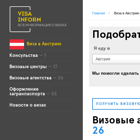
Главная
»
Виза в Австрию
Подобрат
Виза в Австрию
Я еду в
Консульства
— 1
Австрия
Визовые центры
— 17
Мы помогли сделать
Визовые агентства
— 26
Оформление
загранпаспорта
— 55
ПОЛУЧИТЬ ВИЗОВУ
Новости о визах
Визовые а
26