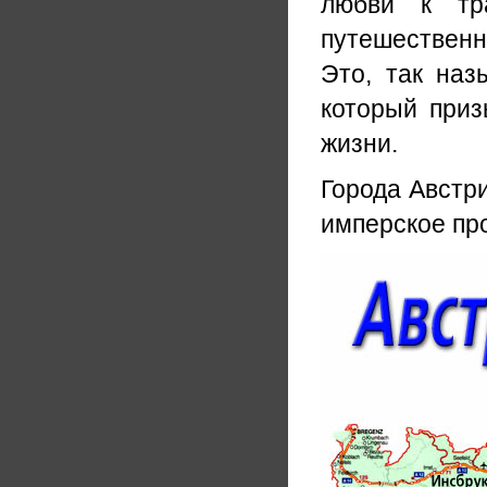
любви к тр
путешествен
Это, так назы
который приз
жизни.
Города Австр
имперское пр