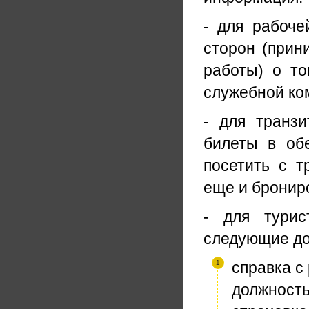
- для рабоче
сторон (при
работы) о то
служебной ко
- для транзи
билеты в об
посетить с т
еще и брониро
- для турис
следующие до
справка с
должность