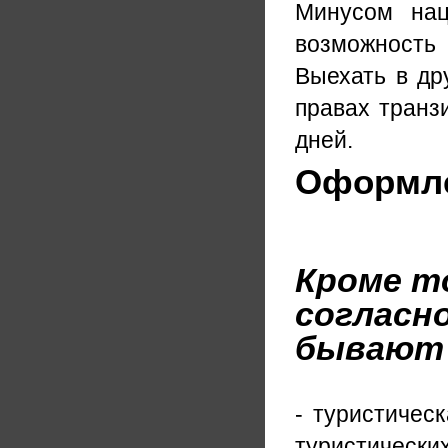
Минусом нац
возможность
Выехать в др
правах транзи
дней.
Оформле
Кроме т
согласно
бывают 
- туристичес
туристических