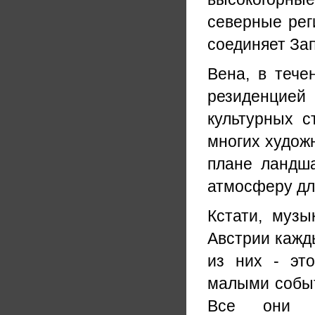
северные ре
соединяет Зап
Вена, в тече
резиденцие
культурных 
многих худож
плане ландша
атмосферу дл
Кстати, муз
Австрии кажд
из них - эт
малыми событ
Все они ха