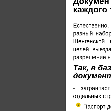
Документ
каждого
Естественно,
разный набор
Шенгенской 
целей выезд
разрешение н
Так, в б
документ
- загранпас
отдельных ст
Паспорт д