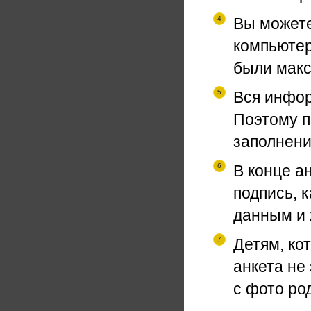
Вы можете
компьютер
были макс
Вся инфор
Поэтому п
заполнени
В конце а
подпись, 
данным и 
Детям, ко
анкета не
с фото ро