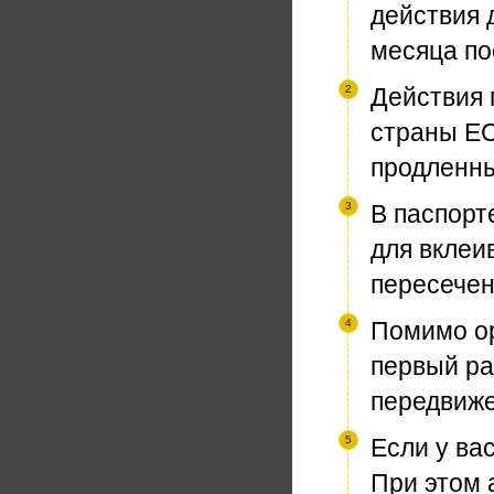
действия 
месяца по
Действия 
страны ЕС
продленн
В паспорт
для вклеи
пересечен
Помимо ор
первый ра
передвиже
Если у ва
При этом 