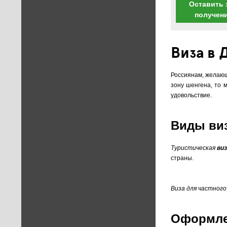
Оставить 
получен
Виза в 
Россиянам, желающ
зону шенгена, то 
удовольствие.
Виды виз
Туристическая
ви
страны.
Виза для частног
Оформлен