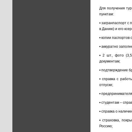
Для получения ту
пунктам:
• загранпаспорт с
в Данию) и его ксе
• копии паспортов 
• аккуратно заполн
• 2 шт., фото (3,
документам;
• подтверждение б
• справка с работ
отпуске;
• предпринимателя
• студентам – спра
• справка о наличи
• страховка, пок
Россию;