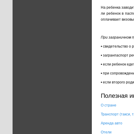
На ребенка заводи
ли ребенок в пасп
оплачивает визовы
При заграничном 
• свидетельство о 
• загранпаспорт ре
• если ребенок еде
• при сопровожден
• если второго род
Полезная 
О стране
Транспорт (такси,
Аренда авто
Отели