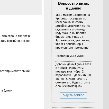
Вопросы о визах
в Данию
Мы с мужем ежегодно на
Крисмас посещаем по
гостевой визе своих
детей,внуков,что и хотим
сделать и в этом году
году.Можно ли пройти
 что страна входит в
биометрию у нас в г.
Архангельске, учитывая,
вать спокойно в свое
что мы пенсионеры
преклонного преклонно
Ежегодно мы с муже
Добрый день! Нужна виза
в Данию Планируем
 достопримечательной
поездку в октябре, 2
взрослых и 3 детей (6, 10,
16 лет) С чего начать и
сколько это будет стоить
с вашей помощью?
 в Дании.
ЗАДАТЬ ВОПРОС