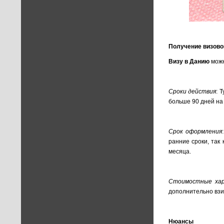
Получение визово
Визу в Данию
можн
Сроки действия
: 
больше 90 дней на
Срок оформления
ранние сроки, так
месяца.
Стоимостные ха
дополнительно взим
Нюансы