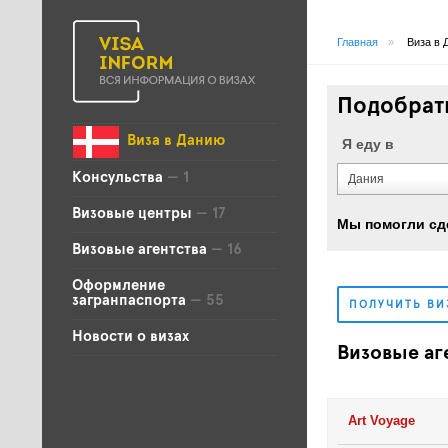
Главная
»
Виза в 
Подобрать
Виза в Данию
Я еду в
Консульства
— 1
Дания
Визовые центры
— 17
Мы помогли сд
Визовые агентства
— 16
Оформление
загранпаспорта
— 55
ПОЛУЧИТЬ В
Новости о визах
Визовые аг
Art Voyage