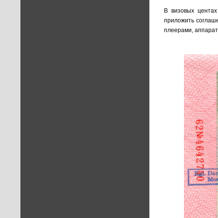
В визовых центах
приложить соглаше
плеерами, аппарат