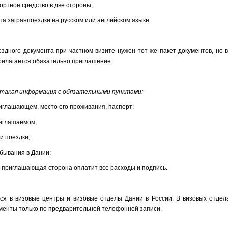
ортное средство в две стороны;
а загранпоездки на русском или английском языке.
здного документа при частном визите нужен тот же пакет документов, но 
рилагается обязательно приглашение.
 такая информация с обязательными пунктами:
иглашающем, место его проживания, паспорт;
риглашаемом;
и поездки;
ебывания в Дании;
то приглашающая сторона оплатит все расходы и подпись.
ся в визовые центры и визовые отделы Дании в России. В визовых отдел
менты только по предварительной телефонной записи.