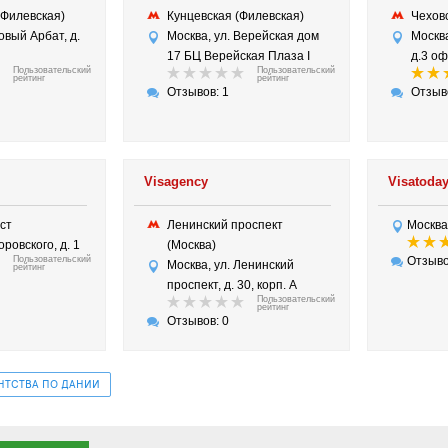
(Филевская)
Кунцевская (Филевская)
Чехо
овый Арбат, д.
Москва, ул. Верейская дом
Москва
17 БЦ Верейская Плаза I
д.3 оф
Пользовательский
Пользовательский
рейтинг
рейтинг
Отзывов: 1
Отзыв
Visagency
Visatoda
ост
Ленинский проспект
Москва
оровского, д. 1
(Москва)
Пользовательский
Отзыво
Москва, ул. Ленинский
рейтинг
проспект, д. 30, корп. А
Пользовательский
рейтинг
Отзывов: 0
НТСТВА ПО ДАНИИ