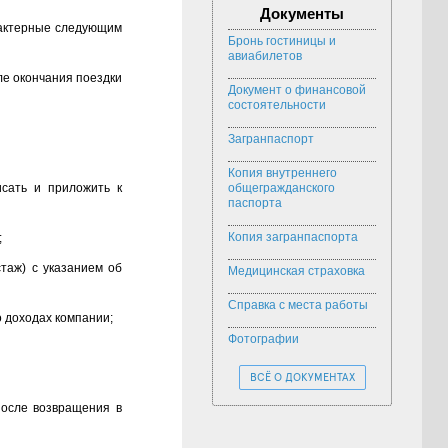
Документы
рактерные следующим
Бронь гостиницы и
авиабилетов
ле окончания поездки
Документ о финансовой
состоятельности
Загранпаспорт
Копия внутреннего
исать и приложить к
общегражданского
паспорта
Копия загранпаспорта
;
таж) с указанием об
Медицинская страховка
Справка с места работы
 доходах компании;
Фотографии
ВСЁ О ДОКУМЕНТАХ
после возвращения в