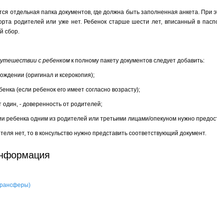
тся отдельная папка документов, где должна быть заполненная анкета. При э
орта родителей или уже нет. Ребенок старше шести лет, вписанный в пасп
й сбор.
путешествии с ребенком
к полному пакету документов следует добавить:
рождении (оригинал и ксерокопия);
бенка (если ребенок его имеет согласно возрасту);
т один, - доверенность от родителей;
ии ребенка одним из родителей или третьими лицами/опекуном нужно предос
ителя нет, то в консульство нужно представить соответствующий документ.
информация
 трансферы)