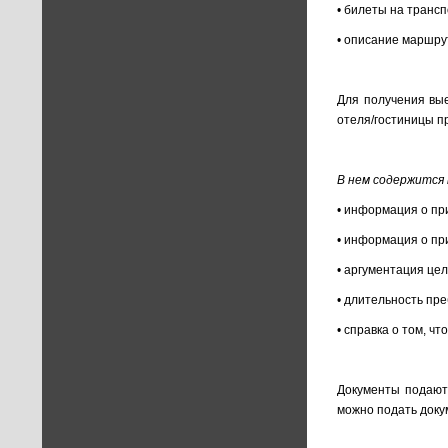
• билеты на трансп
• описание маршрут
Для получения вые
отеля/гостиницы п
В нем содержится
• информация о пр
• информация о п
• аргументация цел
• длительность пр
• справка о том, ч
Документы подают
можно подать доку