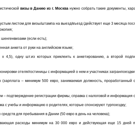
ристической
визы в Данию из г. Москва
нужно собрать такие документы, ха
 пустым листом для визы/штампа на выезд/въезд (действует еще 3 месяца пос
рокопия;
с шенгенвизами (если есть);
енная анкета от руки на английском языке;
5 х 4,5), одну шт.из которых приклеить к анкетированию, а второй подп
ронировки отеля/гостиницы с информацией о нем и участниках загранпоездки
ы (зарплата – минимум 500 евро, занимаемая должность, проработанный с
м – подтверждение регистрации фирмы, справка с налоговой и информация о
вка с учебы и информацию о родителях, которые спонсируют турпоездку;
и средств для пребывания в Дании (50 евро в день на человека);
рывающая расходы минимум на 30 000 евро и действующая еще 15 дней 