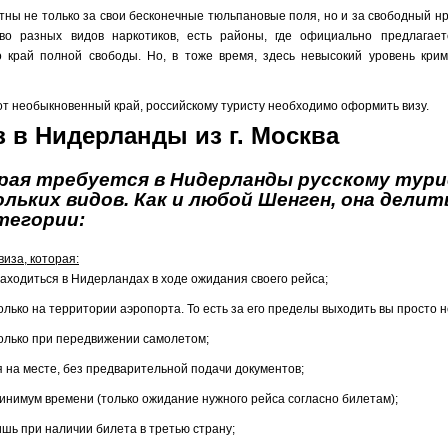
ны не только за свои бесконечные тюльпановые поля, но и за свободный н
во разных видов наркотиков, есть районы, где официально предлагает
 край полной свободы. Но, в тоже время, здесь невысокий уровень крим
от необыкновенный край, российскому туристу необходимо оформить визу.
 в Нидерланды из г. Москва
орая требуется в Нидерланды русскому тур
льких видов. Как и любой Шенген, она делит
тегории:
виза, которая:
аходиться в Нидерландах в ходе ожидания своего рейса;
олько на территории аэропорта. То есть за его пределы выходить вы просто н
олько при передвижении самолетом;
 на месте, без предварительной подачи документов;
инимум времени (только ожидание нужного рейса согласно билетам);
шь при наличии билета в третью страну;