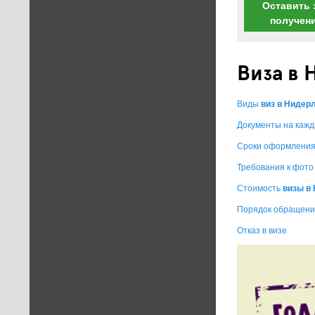
Оставить 
получен
Виза в
Виды
виз в Нидерл
Документы на кажд
Сроки оформлени
Требования к фото
Стоимость
визы в 
Порядок обращен
Отказ в визе