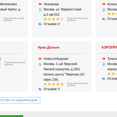
(Филевская)
Чеховская
Кузне
овый Арбат, д.
Москва, ул. Марксистская
Москва
д.3 оф.502
Пользовательский
Пользовательский
Отзыв
рейтинг
рейтинг
Отзывов: 0
Ариа Дольче
АЭРОПР
(
Новослободская
Тульс
Пользовательский
Москва, 1-ый Тверской-
Москв
рейтинг
Ямской переулок, д.18/3,
переул
бизнес-центр "Тверская,18",
Отзыв
офис 239...
Пользовательский
рейтинг
Отзывов: 0
ЕНТСТВА ПО НИДЕРЛАНДАМ