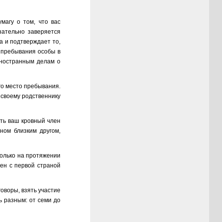
магу о том, что вас
зательно заверяется
а и подтверждает то,
о пребывания особы в
иностранным делам о
го место пребывания.
 своему родственнику
ыть ваш кровный член
ном близким другом,
только на протяжении
ген с первой страной
оворы, взять участие
ь разным: от семи до