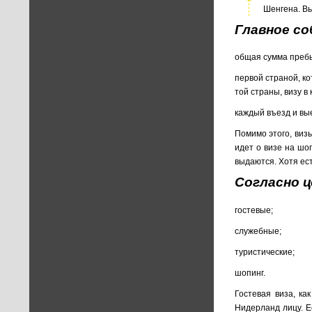
Шенгена. Вы
Главное со
общая сумма пребы
первой страной, к
той страны, визу в
каждый въезд и вы
Помимо этого, виз
идет о визе на шо
выдаются. Хотя ес
Согласно ц
гостевые;
служебные;
туристические;
шопинг.
Гостевая виза, ка
Нидерланд лицу. Е