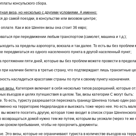
оплаты консульского сбора.
тная виза, но несколько с другими условиями. А именно:
 до самой поездки, в консульстве или визовом центре;
 оплате. Как и все Шенген визы она стоит 36 евро;
ваться при передвижении любым транспортом (самолет, машина и т.д.);
ыходить за пределы аэропорта, вокзала и так далее. То есть вы без проблем 
же передвигаться из одного населенного пункта в другой населенный пункт;
а протяжении пяти дней, которые вы без проблем можете провести в предела
 при наличии билета в третью страну, что подтверждает лишь транзитные ц
ность насладиться красотами страны по пути к своему пункту назначения.
ые визы.
Категория включает в себя несколько типов разрешений, которые о
ых въездов и целях путешествия в целом. Так, визы категории С могут быть:
. То есть, туристу разрешается пересекать границу Шенгена только один ра
менно на территорию Нидерландов и выезжать тоже через нее. Но есть мале
 вы можете посетить другую, которая тоже входит в список стран Шенгенског
о возвращаться домой нужно тем же путем, которым вы уезжали (через те же 
м сроком пребывания, чтобы не просрочить документы.
е. Это визы, которые не ограничивают туриста в количестве въездов на тер