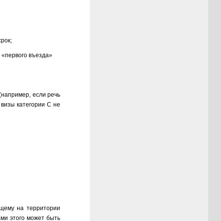
рок;
о «первого въезда»
(например, если речь
 визы категории С не
ющему на территории
ами этого может быть