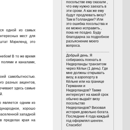
посольстве ему сказали ,
что ему нужно заехать в
эти сроки. А как же ему
будут продлевать визу?
Там в Голландии? Или
это ошибка посольства и
ее можно исправить ,
тся одной из самых
пока не поздно. Буду
интересных мест для
благодарна за подробное
разъяснение моего
штат Мэриленд, это
вопроса.
Добрый день. Я
ебом! В то же время
собираюсь поехать в
 полями и каналами,
Нидерланды транзитом
через Кёльн (1 день). Где
мне должны открывать
оей самобытностью.
визу, в аэропорту в
Кёльне или на границе
го разных акцентов,
Германии и
печивают здесь самые
Нидерландов? Также
й.
интересует на какой срок
обычно выдаёт визу
о является одним из
посольство
Нидерландов? Визовая
дународное, хорошо
история довольно богата.
онаселенной западной
Последние 4 года каждый
 в пределах края на
год оформлял шенген.
Спасибо!