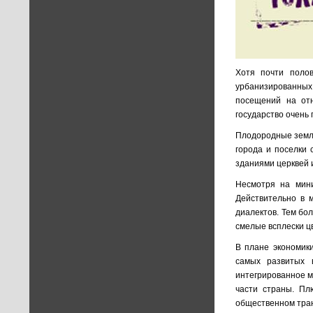
Хотя почти поло
урбанизированных
посещений на от
государство очень 
Плодородные земли
города и поселки
зданиями церквей 
Несмотря на мин
Действительно в 
диалектов. Тем бо
смелые всплески ц
В плане экономики
самых развитых 
интегрированное м
части страны. Пл
общественном тран