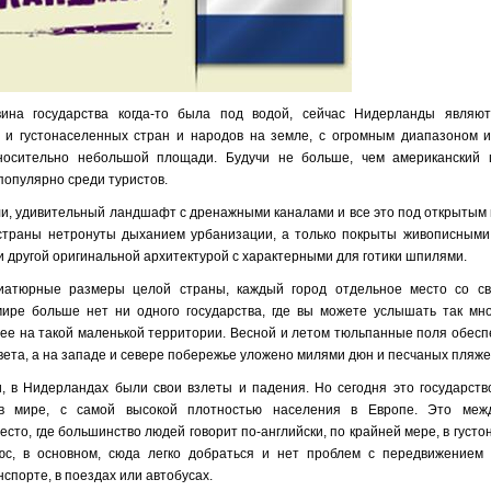
вина государства когда-то была под водой, сейчас Нидерланды являю
 и густонаселенных стран и народов на земле, с огромным диапазоном 
носительно небольшой площади. Будучи не больше, чем американский 
популярно среди туристов.
, удивительный ландшафт с дренажными каналами и все это под открытым н
 страны нетронуты дыханием урбанизации, а только покрыты живописными
и другой оригинальной архитектурой с характерными для готики шпилями.
иатюрные размеры целой страны, каждый город отдельное место со св
мире больше нет ни одного государства, где вы можете услышать так мно
лее на такой маленькой территории. Весной и летом тюльпанные поля обес
вета, а на западе и севере побережье уложено милями дюн и песчаных пляже
, в Нидерландах были свои взлеты и падения. Но сегодня это государств
в мире, с самой высокой плотностью населения в Европе. Это меж
есто, где большинство людей говорит по-английски, по крайней мере, в густ
юс, в основном, сюда легко добраться и нет проблем с передвижением
спорте, в поездах или автобусах.