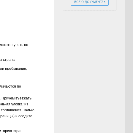
ВСЁ О ДОКУМЕНТАХ
можете гулять по
х страны;
ели пребывания;
тличаются по
з. Причем въезжать
нькая уловка: из
о соглашения. Только
границы) и следите
риторию стран