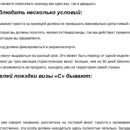
 можете пересекать границу как один раз, так и двадцать.
блюдать несколько условий:
вания туриста за границей должна не превышать максимально допустимый с
оторую вы должны посетить, являются Нидерланды, так как действует правил
 которую вы оформляете;
езд должны фиксироваться в загранпаспорте.
ы могут выдаваться на разный срок. Это может быть период от одной недели 
пинг) до трех месяцев (туристическая виза). Больше, чем на 90 дней Шенген
ть возможность ее продлить, находясь уже на территории самой страны.
елей поездки визы «С» бывают:
к уже говорит название, рассчитана на гостевой визит туриста к прожива
стественно, эта особа должна находиться здесь полностью легально. Засад