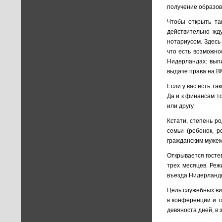
получение образов
Чтобы открыть та
действительно жд
нотариусом. Здесь
что есть возможно
Нидерландах: выпи
выдаче права на 
Если у вас есть т
Да и к финансам то
или другу.
Кстати, степень р
семьи (ребенок, р
гражданским мужем 
Открывается госте
трех месяцев. Реж
въезда Нидерланд
Цель служебных виз
в конференции и т
девяноста дней, в 