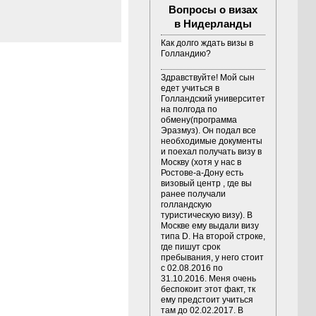
Вопросы о визах
в Нидерланды
Как долго ждать визы в
Голландию?
Здравствуйте! Мой сын
едет учиться в
Голландский университет
на полгода по
обмену(программа
Эразмуз). Он подал все
необходимые документы
и поехал получать визу в
Москву (хотя у нас в
Ростове-а-Дону есть
визовый центр , где вы
ранее получали
голландскую
туристическую визу). В
Москве ему выдали визу
типа D. На второй строке,
где пишут срок
пребывания, у него стоит
с 02.08.2016 по
31.10.2016. Меня очень
беспокоит этот факт, тк
ему предстоит учиться
там до 02.02.2017. В