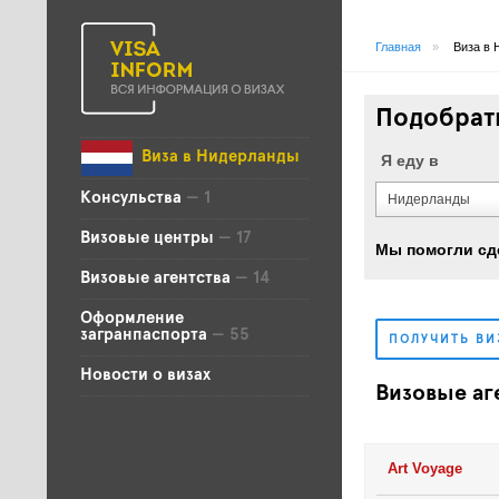
Главная
»
Виза в 
Подобрать
Виза в Нидерланды
Я еду в
Консульства
— 1
Нидерланды
Визовые центры
— 17
Мы помогли сд
Визовые агентства
— 14
Оформление
загранпаспорта
— 55
ПОЛУЧИТЬ В
Новости о визах
Визовые аг
Art Voyage