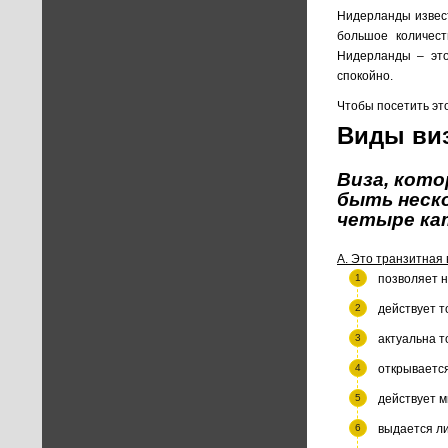
Нидерланды извест
большое количест
Нидерланды – это
спокойно.
Чтобы посетить эт
Виды виз
Виза, кот
быть неско
четыре ка
А. Это транзитная 
позволяет н
действует т
актуальна т
открывается
действует м
выдается ли