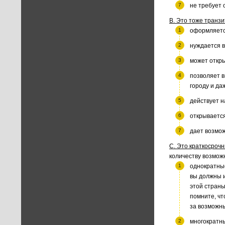
не требует 
В. Это тоже транзи
оформляется
нуждается в
может откры
позволяет в
городу и да
действует н
открывается
дает возмож
С. Это краткосрочн
количеству возможн
однократные
вы должны и
этой страны
помните, чт
за возможны
многократны