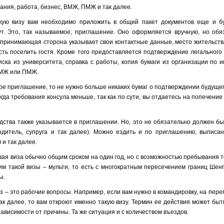
ания, работа, бизнес, ВМЖ, ПМЖ и так далее.
кую визу вам необходимо приложить в общий пакет документов еще и бу
ут. Это, так называемое, приглашение. Оно оформляется вручную, но обя
 принимающая сторона указывает свои контактные данные, место жительств
сть поселить гостя. Кроме того предоставляется подтверждение легальног
ска из университета, справка с работы, копия бумаги из организации по 
ВМЖ или ПМЖ.
акое приглашение, то не нужно больше никаких бумаг о подтверждении будуще
гда требования консула меньше, так как по сути, вы отдаетесь на попечение
одства также указывается в приглашении. Но, это не обязательно должен б
одитель, супруга и так далее). Можно ездить и по приглашению, выписан
и так далее.
вая виза обычно общим сроком на один год, но с возможностью пребывания 
им такой визы – мульти, то есть с многократным пересечением границ Шен
ы.
 – это рабочие вопросы. Например, если вам нужно в командировку, на перег
ак далее, то вам откроют именно такую визу. Термин ее действия может быт
зависимости от причины. Та же ситуация и с количеством въездов.