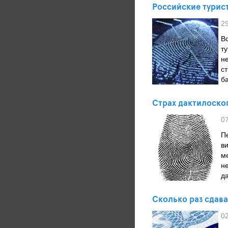
Российские турис
2
В
т
н
с
б
Страх дактилоско
0
П
в
м
н
д
Сколько раз сдава
0