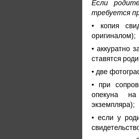
Если родите
требуется п
• копия сви
оригиналом);
• аккуратно з
ставятся роди
• две фотогра
• при сопров
опекуна на
экземпляра);
• если у род
свидетельство