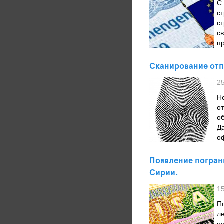
С
с
с
с
пр
Сканирование отп
2
Н
о
о
Д
о
Появление пограни
Сирии.
1
П
л
п