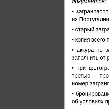
документов
:
• загранпасп
из Португалии
• старый загр
• копия всего
• аккуратно 
заполнить от 
• три фотогр
третью – про
номер загранп
• бронирован
об условиях п