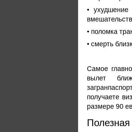
• ухудшение 
вмешательств
• поломка тра
• смерть близ
Самое главн
вылет бли
загранпаспор
получаете виз
размере 90 ев
Полезная