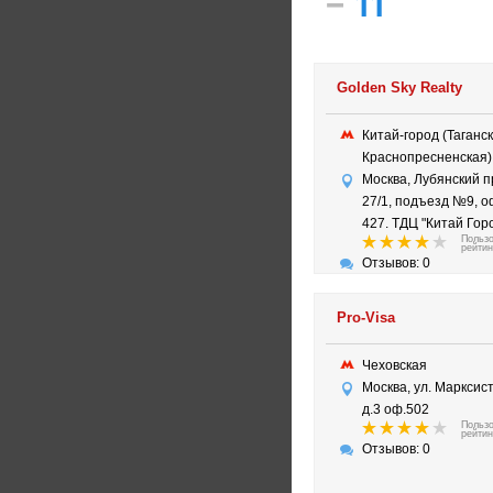
–
11
Golden Sky Realty
Китай-город (Таганск
Краснопресненска
Москва, Лубянский 
27/1, подъезд №9, 
427. ТДЦ "Китай Горо
Польз
рейтин
Отзывов: 0
Pro-Visa
Чеховская
Москва, ул. Марксис
д.3 оф.502
Польз
рейтин
Отзывов: 0