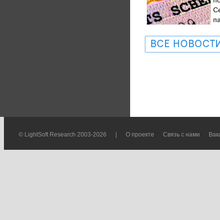
С
п
ВСЕ НОВОСТ
© LightSoft Research 2003-2026
|
О проекте
Связь с нами
Вак