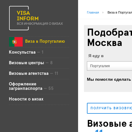
Главная
»
Виза в Португа
Подобрат
Москва
Виза в Португалию
Консульства
— 1
Я еду в
Визовые центры
— 8
Португалия
Визовые агентства
— 11
Мы помогли сделать
Оформление
загранпаспорта
— 55
Новости о визах
ПОЛУЧИТЬ ВИЗОВУ
Визовые а