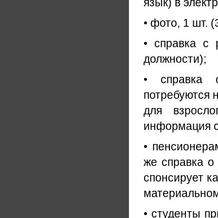
язык) в элект
• фото, 1 шт. (
• справка с
должности);
• справка о
потребуются н
для взросло
информация с
• пенсионера
же справка о
спонсирует ка
материальном
• студенты пр