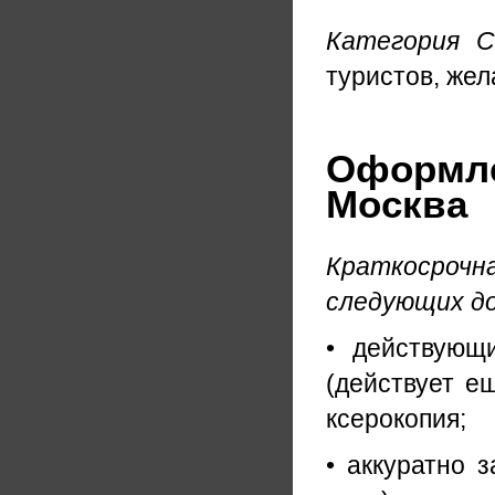
Категория 
туристов, же
Оформле
Москва
Краткосроч
следующих д
• действующ
(действует е
ксерокопия;
• аккуратно 