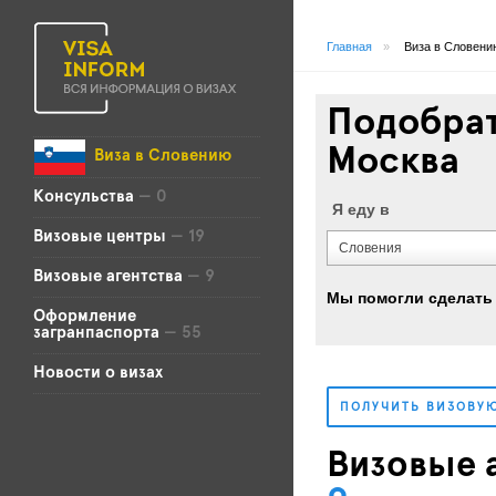
Главная
»
Виза в Словени
Подобрат
Москва
Виза в Словению
Консульства
— 0
Я еду в
Визовые центры
— 19
Словения
Визовые агентства
— 9
Мы помогли сделать
Оформление
загранпаспорта
— 55
Новости о визах
ПОЛУЧИТЬ ВИЗОВУ
Визовые 