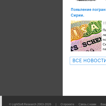
Появление пограни
Сирии.
1
П
л
п
С
п
ВСЕ НОВОСТ
© LightSoft Research 2003-2026
|
О проекте
Связь с нами
Вак