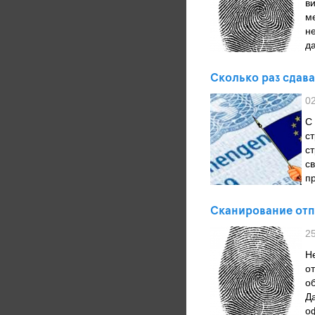
в
м
н
д
Сколько раз сдава
0
С
с
с
с
пр
Сканирование отп
2
Н
о
о
Д
о