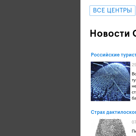
ВСЕ ЦЕНТРЫ
Новости 
Российские турис
2
В
т
н
с
б
Страх дактилоско
0
П